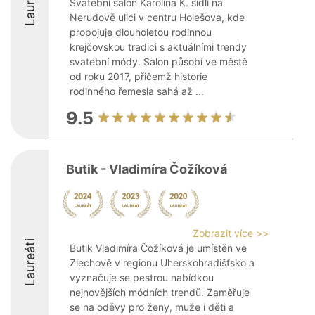
Laureáti
Svatební salon Karolína K. sídlí na
Nerudově ulici v centru Holešova, kde
propojuje dlouholetou rodinnou
krejčovskou tradici s aktuálními trendy
svatební módy. Salon působí ve městě
od roku 2017, přičemž historie
rodinného řemesla sahá až ...
9.5
Butik - Vladimíra Čožíková
Zobrazit více >>
Laureáti
Butik Vladimíra Čožíková je umístěn ve
Zlechově v regionu Uherskohradišťsko a
vyznačuje se pestrou nabídkou
nejnovějších módních trendů. Zaměřuje
se na oděvy pro ženy, muže i děti a