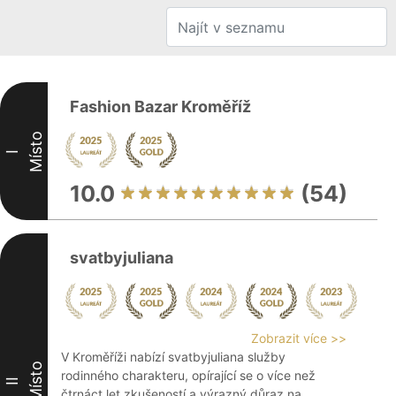
Fashion Bazar Kroměříž
Místo
I
10.0
(54)
svatbyjuliana
Zobrazit více >>
V Kroměříži nabízí svatbyjuliana služby
Místo
rodinného charakteru, opírající se o více než
II
čtrnáct let zkušeností a výrazný důraz na