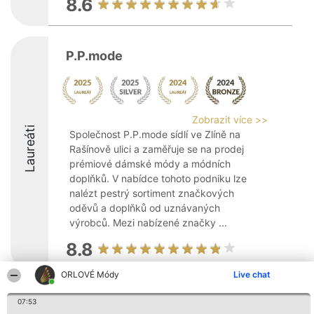
8.6
P.P.mode
Zobrazit více >>
Laureáti
Společnost P.P.mode sídlí ve Zlíně na
Rašínově ulici a zaměřuje se na prodej
prémiové dámské módy a módních
doplňků. V nabídce tohoto podniku lze
nalézt pestrý sortiment značkových
oděvů a doplňků od uznávaných
výrobců. Mezi nabízené značky ...
8.8
ORLOVÉ Módy
Live chat
Organizátor hlasování
Plebiscyt
Kontakt
07:53
Bright Side Solutions sp. z o.
Vítězové
Kontakt