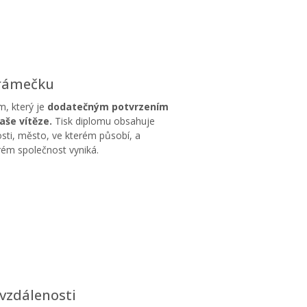
 rámečku
m, který je
dodatečným potvrzením
aše vítěze.
Tisk diplomu obsahuje
sti, město, ve kterém působí, a
erém společnost vyniká.
vzdálenosti