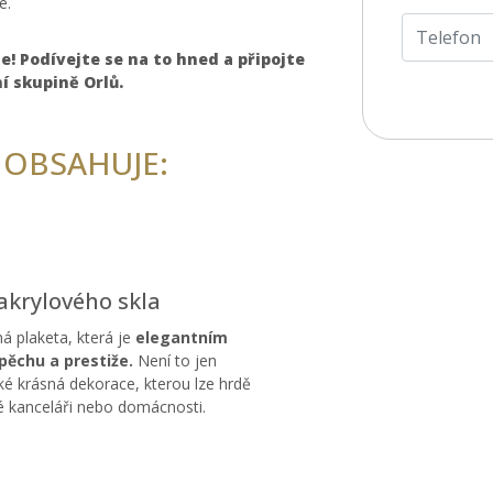
e.
e! Podívejte se na to hned a připojte
ní skupině Orlů.
 OBSAHUJE:
akrylového skla
á plaketa, která je
elegantním
ěchu a prestiže.
Není to jen
ké krásná dekorace, kterou lze hrdě
dé kanceláři nebo domácnosti.