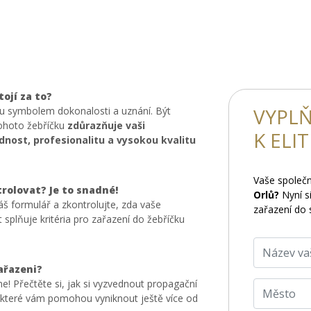
tojí za to?
VYPLŇ
ou symbolem dokonalosti a uznání. Být
tohoto žebříčku
zdůrazňuje vaši
K ELI
nost, profesionalitu a vysokou kvalitu
Vaše společ
trolovat? Je to snadné!
Orlů?
Nyní si
áš formulář a zkontrolujte, zda vaše
zařazení do 
 splňuje kritéria pro zařazení do žebříčku
zařazeni?
e! Přečtěte si, jak si vyzvednout propagační
, které vám pomohou vyniknout ještě více od