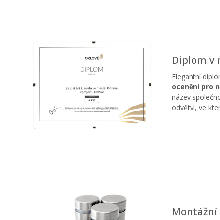
Diplom v
Elegantní diplo
ocenění pro n
název společno
odvětví, ve kt
Montážní 