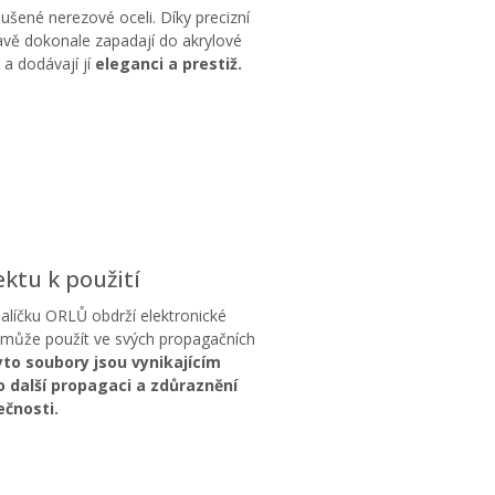
ušené nerezové oceli. Díky precizní
vě dokonale zapadají do akrylové
 a dodávají jí
eleganci a prestiž.
ktu k použití
balíčku ORLŮ obdrží elektronické
 může použít ve svých propagačních
to soubory jsou vynikajícím
 další propagaci a zdůraznění
ečnosti.