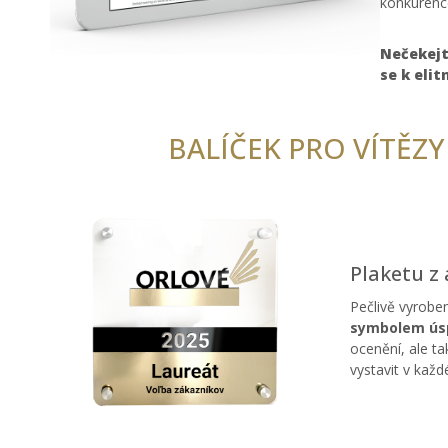
konkurenc
Nečekejt
se k elit
BALÍČEK PRO VÍTĚZY
Plaketu z 
Pečlivě vyroben
symbolem úsp
ocenění, ale ta
vystavit v kaž