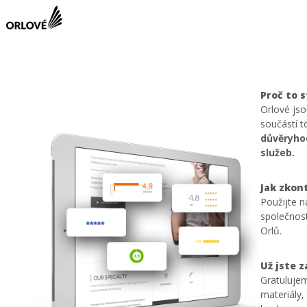
Proč to s
Orlové js
součástí 
důvěryhod
služeb.
Jak zkon
Použijte n
společnost
Orlů.
Už jste 
Gratulujem
materiály