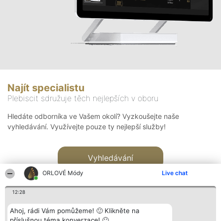
Najít specialistu
Plebiscit sdružuje těch nejlepších v oboru
Hledáte odborníka ve Vašem okolí? Vyzkoušejte naše
vyhledávání. Využívejte pouze ty nejlepší služby!
Vyhledávání
ORLOVÉ Módy
Live chat
12:28
Ahoj, rádi Vám pomůžeme! 🙂 Klikněte na
příslušnou téma konverzace! 🙂