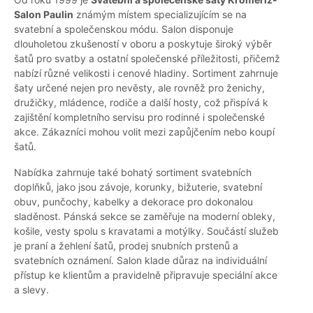
Salon Paulin
známým místem specializujícím se na
svatební a společenskou módu. Salon disponuje
dlouholetou zkušeností v oboru a poskytuje široký výběr
šatů pro svatby a ostatní společenské příležitosti, přičemž
nabízí různé velikosti i cenové hladiny. Sortiment zahrnuje
šaty určené nejen pro nevěsty, ale rovněž pro ženichy,
družičky, mládence, rodiče a další hosty, což přispívá k
zajištění kompletního servisu pro rodinné i společenské
akce. Zákazníci mohou volit mezi zapůjčením nebo koupí
šatů.
Nabídka zahrnuje také bohatý sortiment svatebních
doplňků, jako jsou závoje, korunky, bižuterie, svatební
obuv, punčochy, kabelky a dekorace pro dokonalou
sladěnost. Pánská sekce se zaměřuje na moderní obleky,
košile, vesty spolu s kravatami a motýlky. Součástí služeb
je praní a žehlení šatů, prodej snubních prstenů a
svatebních oznámení. Salon klade důraz na individuální
přístup ke klientům a pravidelně připravuje speciální akce
a slevy.