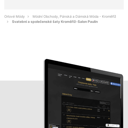
Orlové Módy
Módní Obchody, Pánská a Dámská Móda - Kroměříž
Svatební a společenské šaty Kroměříž-Salon Paulin