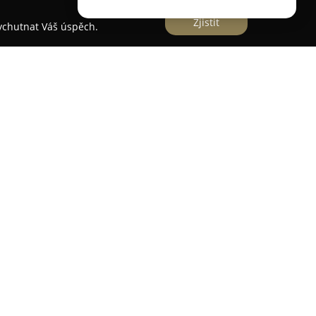
Zjistit
vychutnat Váš úspěch.
í na Nerudově ulici v centru Holešova, kde
 krejčovskou tradici s aktuálními trendy svatební
d roku 2017, přičemž historie rodinného řemesla
 působili předci zakladatelky. Název salonu je
 styl inspirovaly jeho vznik.
salonu Karolína K. je půjčování a prodej
bírány s důrazem na moderní design,
u úroveň zpracování. Nabídka zahrnuje šaty v
 50, včetně modelů uznávaných značek jako
 Každý model je pečlivě upraven zkušenými