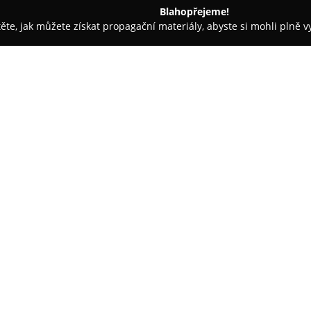
Blahopřejeme!
těte, jak můžete získat propagační materiály, abyste si mohli plně 
Móda - Holešov
Svatební salon Karolína K.
O společnosti:
Svatební salon Karolína K.
sídl
propojuje dlouholetou rodinnou
módy. Salon působí ve městě o
sahá až do 19. století, kdy zde
Zobrazit více >>
poctou babičce, jejíž elegance a
Hlavní specializací Svatebního 
svatebních šatů, které jsou vy
propracované detaily a vysoko
různých velikostech, od 34 do
Modeca, Ariamo nebo Enzoani.