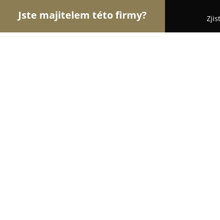
Jste majitelem této firmy?
Zjis
Orlové Módy
Módní Obchody, Pánská a Dámská 
Svatební salon Karolína K.
9.5
(63)
Holešov, Nerudova 330
Zobrazit telefonní číslo