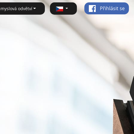
Přihlásit se
ůmyslová odvětví