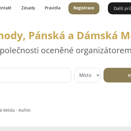
ontakt
Zásady
Pravidla
Registrace
Další pr
ody, Pánská a Dámská M
 společnosti oceněné organizátorem
V
á Móda - Kuřim