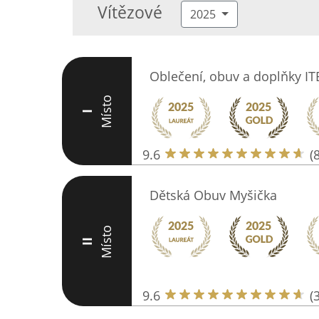
Vítězové
2025
Oblečení, obuv a doplňky I
Místo
I
9.6
(
Dětská Obuv Myšička
Místo
II
9.6
(