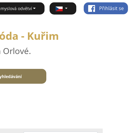
Přihlásit se
ůmyslová odvětví
óda - Kuřim
 Orlové.
yhledávání