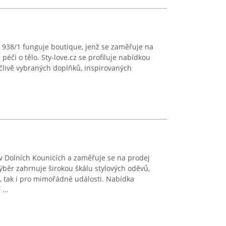
 938/1 funguje boutique, jenž se zaměřuje na
éči o tělo. Sty-love.cz se profiluje nabídkou
člivě vybraných doplňků, inspirovaných
 Dolních Kounicích a zaměřuje se na prodej
běr zahrnuje širokou škálu stylových oděvů,
, tak i pro mimořádné události. Nabídka
...