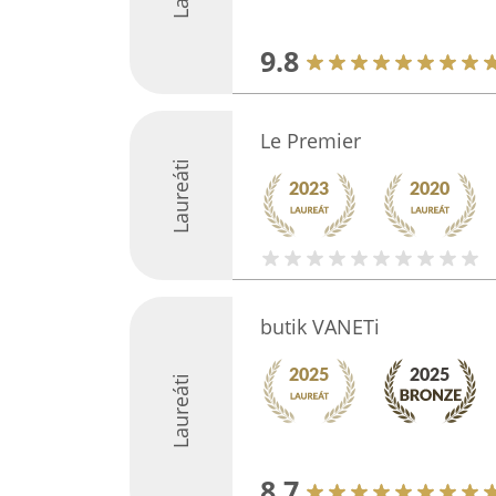
9.8
Le Premier
Laureáti
butik VANETi
Laureáti
8.7