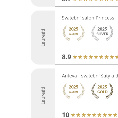
Svatební salon Princess
Laureáti
8.9
Anteva - svatební šaty a 
Laureáti
10