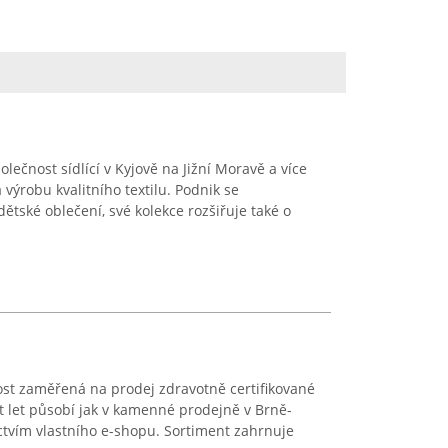
lečnost sídlící v Kyjově na Jižní Moravě a více
výrobu kvalitního textilu. Podnik se
ětské oblečení, své kolekce rozšiřuje také o
ost zaměřená na prodej zdravotně certifikované
set let působí jak v kamenné prodejně v Brně-
ictvím vlastního e-shopu. Sortiment zahrnuje