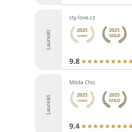
sty-love.cz
Laureáti
9.8
Móda Chic
Laureáti
9.4