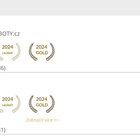
TBOTY.cz
86)
Zobrazit více >>
31)