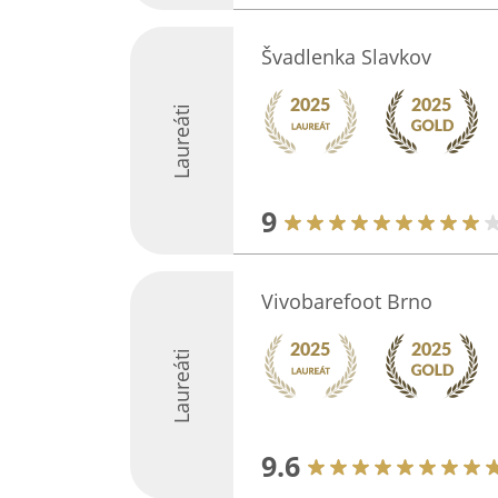
Švadlenka Slavkov
Laureáti
9
Vivobarefoot Brno
Laureáti
9.6