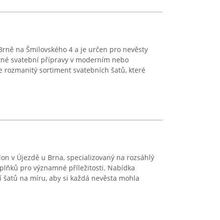
 Brně na Šmilovského 4 a je určen pro nevěsty
stné svatební přípravy v moderním nebo
e rozmanitý sortiment svatebních šatů, které
lon v Újezdě u Brna, specializovaný na rozsáhlý
plňků pro významné příležitosti. Nabídka
tí šatů na míru, aby si každá nevěsta mohla