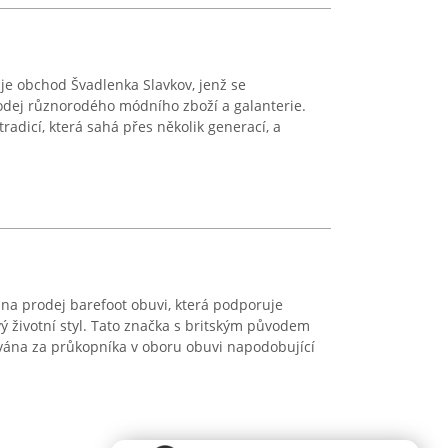
je obchod Švadlenka Slavkov, jenž se
odej různorodého módního zboží a galanterie.
radicí, která sahá přes několik generací, a
na prodej barefoot obuvi, která podporuje
 životní styl. Tato značka s britským původem
ována za průkopníka v oboru obuvi napodobující