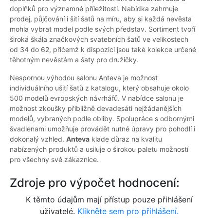
doplňků pro významné příležitosti. Nabídka zahrnuje
prodej, půjčování i šití šatů na míru, aby si každá nevěsta
mohla vybrat model podle svých představ. Sortiment tvoří
široká škála značkových svatebních šatů ve velikostech
od 34 do 62, přičemž k dispozici jsou také kolekce určené
těhotným nevěstám a šaty pro družičky.
Nespornou výhodou salonu Anteva je možnost
individuálního ušití šatů z katalogu, který obsahuje okolo
500 modelů evropských návrhářů. V nabídce salonu je
možnost zkoušky přibližně devadesáti nejžádanějších
modelů, vybraných podle obliby. Spolupráce s odbornými
švadlenami umožňuje provádět nutné úpravy pro pohodlí i
dokonalý vzhled.
Anteva
klade důraz na kvalitu
nabízených produktů a usiluje o širokou paletu možností
pro všechny své zákaznice.
Zdroje pro výpočet hodnocení:
K těmto údajům mají přístup pouze přihlášení
uživatelé.
Klikněte sem pro přihlášení.