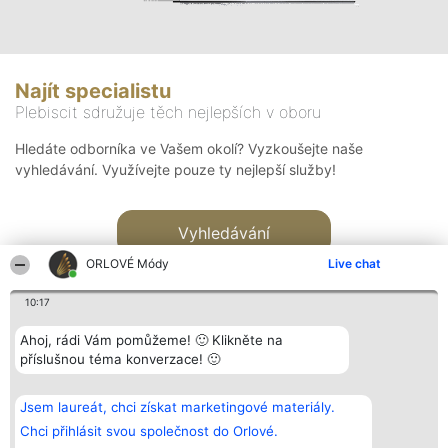
Najít specialistu
Plebiscit sdružuje těch nejlepších v oboru
Hledáte odborníka ve Vašem okolí? Vyzkoušejte naše
vyhledávání. Využívejte pouze ty nejlepší služby!
Vyhledávání
ORLOVÉ Módy
Live chat
10:17
Ahoj, rádi Vám pomůžeme! 🙂 Klikněte na
příslušnou téma konverzace! 🙂
Organizátor hlasování
Plebiscyt
Kontakt
Bright Side Solutions sp. z o.
Vítězové
Kontakt
Jsem laureát, chci získat marketingové materiály.
o. sp. k.
Seznam všech
ul. Ruska 22
laureátů
Chci přihlásit svou společnost do Orlové.
Wrocław 50-079
Zásady