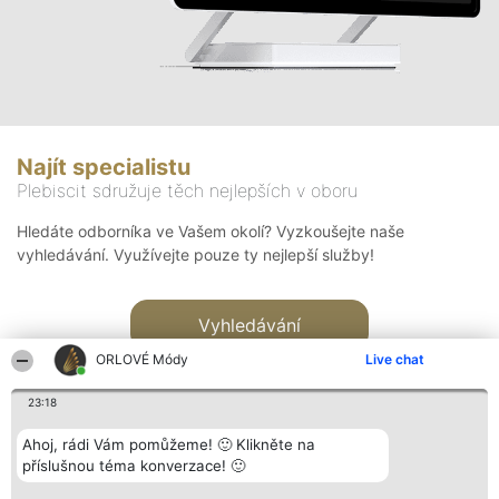
Najít specialistu
Plebiscit sdružuje těch nejlepších v oboru
Hledáte odborníka ve Vašem okolí? Vyzkoušejte naše
vyhledávání. Využívejte pouze ty nejlepší služby!
Vyhledávání
ORLOVÉ Módy
Live chat
23:18
Ahoj, rádi Vám pomůžeme! 🙂 Klikněte na
příslušnou téma konverzace! 🙂
Organizátor hlasování
Plebiscyt
Kontakt