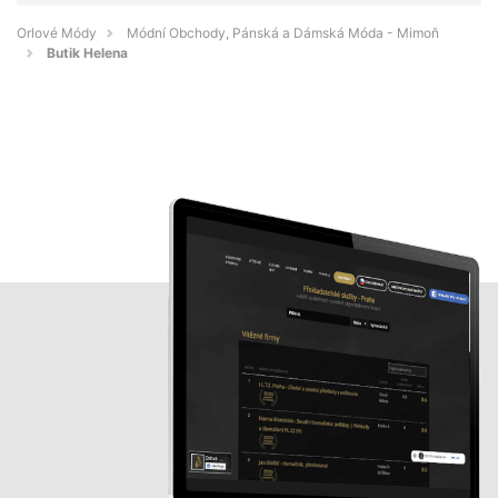
Orlové Módy
Módní Obchody, Pánská a Dámská Móda - Mimoň
Butik Helena