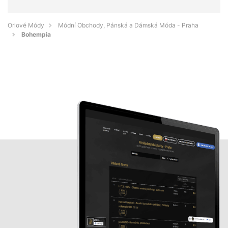
Orlové Módy
Módní Obchody, Pánská a Dámská Móda - Praha
Bohempia