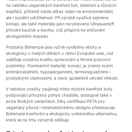
na nabídku veganských barefoot bot, oblečení a různých
doplňků, přičemž klade důraz nejen na environmentální,
ale i sociální udržitelnost. Při výrobě využívá zejména
konopí, ale také materiály jako recyklovaný Ultrasuede®,
přírodní kaučuk a bavlnu, což přispívá ke snižování
ekologického dopadu.
Produkty Bohempie jsou ručně vyráběny eticky a
ekologicky v malých dílnách v rámci Evropské unie, což
zajišťuje vysokou kvalitu zpracování a férové pracovní
podmínky. Dominantní materiál, konopí, je známý svými
antimikrobiálními, hypoalergenními, termoregulačními i
prodyšnými vlastnostmi, a navíc spolehlivě odvádí vlhkost.
V nabídce značky zaujímají místo stylové barefoot boty
podporující přirozený pohyb chodidla, dostupné také v
extra širokých variantách. Díky certifikaci PETA pro
veganský původ i minimalistickému designu představuje
Bohempia komfortní a ekologicky uvědomělou alternativu,
která se na trhu výrazně odlišuje.