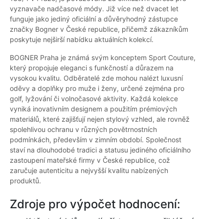
vyznavače nadčasové módy. Již více než dvacet let
funguje jako jediný oficiální a důvěryhodný zástupce
značky Bogner v České republice, přičemž zákazníkům
poskytuje nejširší nabídku aktuálních kolekcí.
BOGNER Praha je známá svým konceptem Sport Couture,
který propojuje eleganci s funkčností a důrazem na
vysokou kvalitu. Odběratelé zde mohou nalézt luxusní
oděvy a doplňky pro muže i ženy, určené zejména pro
golf, lyžování či volnočasové aktivity. Každá kolekce
vyniká inovativním designem a použitím prémiových
materiálů, které zajišťují nejen stylový vzhled, ale rovněž
spolehlivou ochranu v různých povětrnostních
podmínkách, především v zimním období. Společnost
staví na dlouhodobé tradici a statusu jediného oficiálního
zastoupení mateřské firmy v České republice, což
zaručuje autenticitu a nejvyšší kvalitu nabízených
produktů.
Zdroje pro výpočet hodnocení: