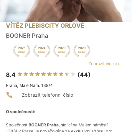
VÍTĚZ PLEBISCITY ORLOVÉ
BOGNER Praha
Zobrazit více >>
8.4
(44)
Praha, Malé Nám. 138/4
Zobrazit telefonní číslo
O společnosti:
Společnost
BOGNER Praha
, sídlící na Malém náměstí
138/4 v Praze, je považována za exkluzivní adresu pro