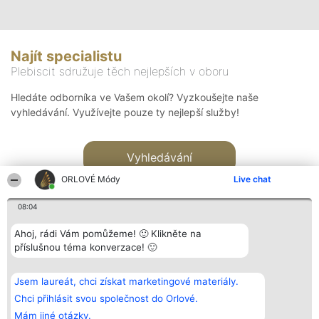
Najít specialistu
Plebiscit sdružuje těch nejlepších v oboru
Hledáte odborníka ve Vašem okolí? Vyzkoušejte naše
vyhledávání. Využívejte pouze ty nejlepší služby!
Vyhledávání
ORLOVÉ Módy
Live chat
08:04
Ahoj, rádi Vám pomůžeme! 🙂 Klikněte na
příslušnou téma konverzace! 🙂
Organizátor hlasování
Plebiscyt
Kontakt
Bright Side Solutions sp. z o.
Vítězové
Kontakt
Jsem laureát, chci získat marketingové materiály.
o. sp. k.
Seznam všech
ul. Ruska 22
laureátů
Chci přihlásit svou společnost do Orlové.
Wrocław 50-079
Zásady
Mám jiné otázky.
KRS 0000749100 | Regon
Pravidla