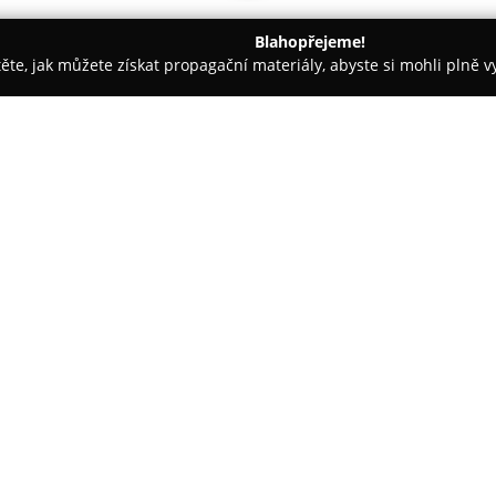
Blahopřejeme!
těte, jak můžete získat propagační materiály, abyste si mohli plně 
Móda - Ostrava
Svatební salon Paris
O společnosti:
Svatební salon Paris
v Ostravě 
pronájem svatebních šatů, přič
profesionální servis. Do salonu
republiky, ale i ze zahraničí, a
Zobrazit více >>
značek, jako jsou Demetrios, Co
těchto kolekcí jsou v domácím 
Sortiment salonu zahrnuje boh
plesových rób, šatů pro družič
pro taneční příležitosti. K do