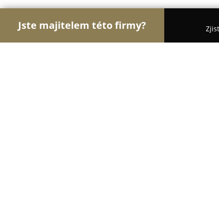
Jste majitelem této firmy?
Zjis
Orlové Módy
Módní Obchody, Pánská a Dámská 
Svatební salon Paris
8.1
(54)
Ostrava, Poštovní 17
Zobrazit telefonní číslo