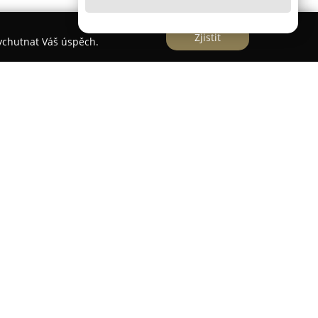
Zjistit
vychutnat Váš úspěch.
působí jako významný specialista na prodej a
emž klade důraz na vysokou kvalitu a
 míří nevěsty nejen z různých částí České
by si vybraly z exkluzivních kolekcí světoznámých
smobella, Rosa Clará a Pronovias, kdy některé z
prostředí dostupné pouze zde.
atý výběr svatebních a společenských šatů,
ky, elegantních obleků pro muže a chlapce i šatů
sažení kompletního svatebního vzhledu nabízí