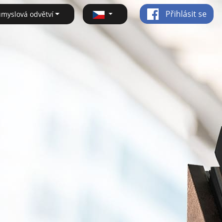
Přihlásit se
ůmyslová odvětví