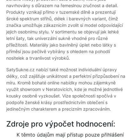
navrhovány s důrazem na řemeslnou zručnost a detail.
Produkty vznikají přímo v tuzemské dílně a prezentují
široké spektrum střihů, délek i barevných variant, čímž
značka umožňuje zákaznicím zvolit si model odpovídající
jejich osobnímu stylu. V sortimentu se objevují jak lehké
letní šaty, tak univerzální sukně vhodné pro různé
příležitosti. Materiály jako bavlněný úplet nebo látky s
příměsí jsou pečlivě vybírány s ohledem na pohodlí
nositelek a trvanlivost výrobků.
SatySukne.cz nabízí také možnost individuální úpravy
délky, což zajišťuje unikátnost a perfektní přizpůsobení na
míru. Kromě bohaté online nabídky mohou zájemkyně
využít showroom v Neratovicích, kde je možné jednotlivé
kousky osobně vyzkoušet. Vize společnosti spočívá v
podpoře ženské krásy prostřednictvím oblečení s
jedinečným charakterem a precizním zpracováním.
Zdroje pro výpočet hodnocení:
K těmto údajům mají přístup pouze přihlášení