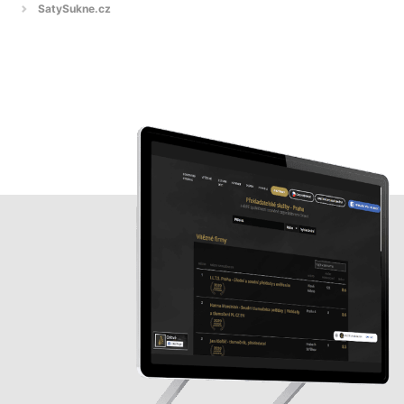
SatySukne.cz