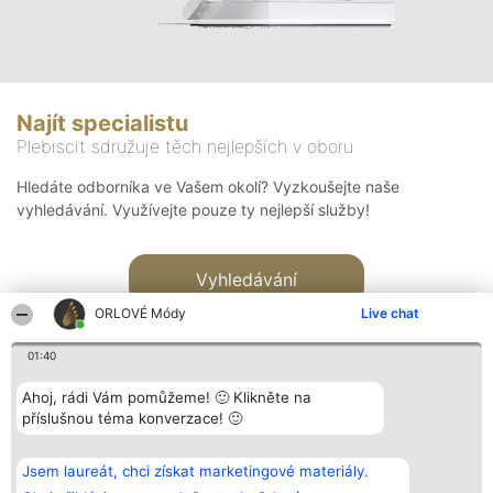
Najít specialistu
Plebiscit sdružuje těch nejlepších v oboru
Hledáte odborníka ve Vašem okolí? Vyzkoušejte naše
vyhledávání. Využívejte pouze ty nejlepší služby!
Vyhledávání
ORLOVÉ Módy
Live chat
01:40
Ahoj, rádi Vám pomůžeme! 🙂 Klikněte na
příslušnou téma konverzace! 🙂
Organizátor hlasování
Plebiscyt
Kontakt
Bright Side Solutions sp. z o.
Vítězové
Kontakt
Jsem laureát, chci získat marketingové materiály.
o. sp. k.
Seznam všech
ul. Ruska 22
laureátů