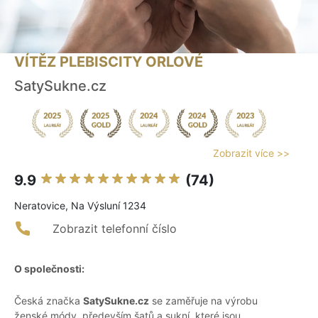
VÍTĚZ PLEBISCITY ORLOVÉ
SatySukne.cz
Zobrazit více >>
9.9
(74)
Neratovice, Na Výsluní 1234
Zobrazit telefonní číslo
O společnosti:
Česká značka
SatySukne.cz
se zaměřuje na výrobu
ženské módy, především šatů a sukní, které jsou