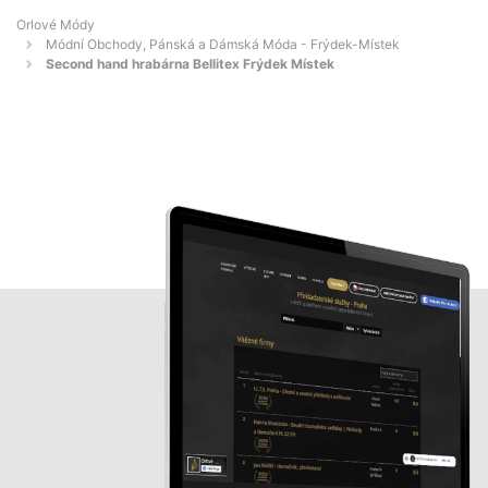
Orlové Módy
Módní Obchody, Pánská a Dámská Móda - Frýdek-Místek
Second hand hrabárna Bellitex Frýdek Místek