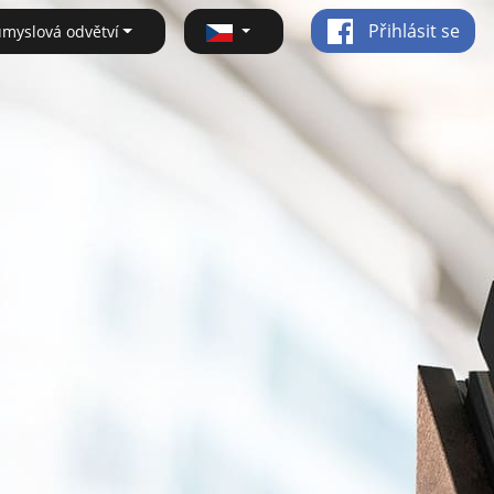
Přihlásit se
ůmyslová odvětví