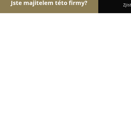
Jste majitelem této firmy?
Zjis
Orlové Módy
Módní Obchody, Pánská a Dámská
Obuv Rosa
9.6
(57)
Česká Skalice, Boženy Němcové 7
Zobrazit telefonní číslo