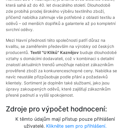
která sahá až do 40. let dvacátého století. Dlouhodobě
zde probíhá prodej širokého výběru textilního zboží,
přičemž nabídka zahrnuje vše potřebné z oblasti textilu a
oděvů – od menších doplňků a galanterie až po kompletní
svrchní oděvy.
Mezi hlavní přednosti této společnosti patří důraz na
kvalitu, se zaměřením především na výrobky od českých
producentů.
Textil "U Kliků" Kaznějov
buduje dlouhodobé
vztahy s domácími dodavateli, což v kombinaci s detailní
znalostí aktuálních trendů umožňuje nabízet zákazníkům
prověřené zboží za konkurenceschopné ceny. Nabídka se
navíc neustále přizpůsobuje podle přání a požadavků
klientely. Sortiment je doplněn také službami, jako jsou
úpravy zakoupených oděvů, které zajišťují zákazníkům
přesné padnutí a vyšší spokojenost.
Zdroje pro výpočet hodnocení:
K těmto údajům mají přístup pouze přihlášení
uživatelé.
Klikněte sem pro přihlášení.