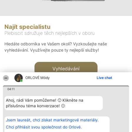
Najít specialistu
Plebiscit sdružuje těch nejlepších v oboru
Hledáte odborníka ve Vašem okolí? Vyzkoušejte naše
vyhledávání. Využívejte pouze ty nejlepší služby!
Vyhledávání
ORLOVÉ Módy
Live chat
04:11
Ahoj, rádi Vám pomůžeme! 🙂 Klikněte na
příslušnou téma konverzace! 🙂
Organizátor hlasování
Plebiscyt
Kontakt
Bright Side Solutions sp. z o.
Vítězové
Kontakt
Jsem laureát, chci získat marketingové materiály.
o. sp. k.
Seznam všech
ul. Ruska 22
laureátů
Chci přihlásit svou společnost do Orlové.
Wrocław 50-079
Zásady