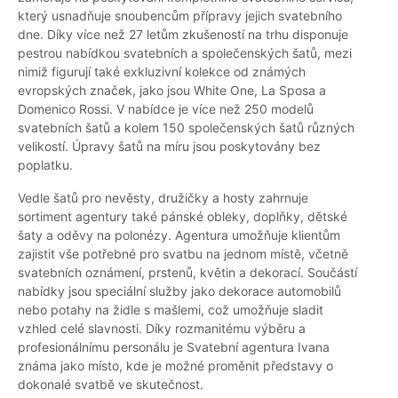
který usnadňuje snoubencům přípravy jejich svatebního
dne. Díky více než 27 letům zkušeností na trhu disponuje
pestrou nabídkou svatebních a společenských šatů, mezi
nimiž figurují také exkluzivní kolekce od známých
evropských značek, jako jsou White One, La Sposa a
Domenico Rossi. V nabídce je více než 250 modelů
svatebních šatů a kolem 150 společenských šatů různých
velikostí. Úpravy šatů na míru jsou poskytovány bez
poplatku.
Vedle šatů pro nevěsty, družičky a hosty zahrnuje
sortiment agentury také pánské obleky, doplňky, dětské
šaty a oděvy na polonézy. Agentura umožňuje klientům
zajistit vše potřebné pro svatbu na jednom místě, včetně
svatebních oznámení, prstenů, květin a dekorací. Součástí
nabídky jsou speciální služby jako dekorace automobilů
nebo potahy na židle s mašlemi, což umožňuje sladit
vzhled celé slavnosti. Díky rozmanitému výběru a
profesionálnímu personálu je Svatební agentura Ivana
známa jako místo, kde je možné proměnit představy o
dokonalé svatbě ve skutečnost.