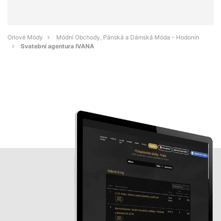
Orlové Módy
Módní Obchody, Pánská a Dámská Móda - Hodonín
Svatební agentura IVANA