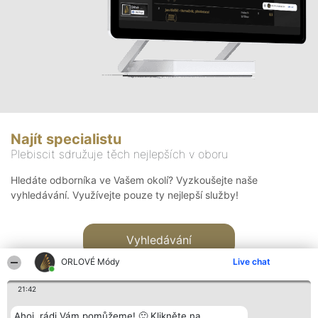
Najít specialistu
Plebiscit sdružuje těch nejlepších v oboru
Hledáte odborníka ve Vašem okolí? Vyzkoušejte naše
vyhledávání. Využívejte pouze ty nejlepší služby!
Vyhledávání
ORLOVÉ Módy
Live chat
21:42
Ahoj, rádi Vám pomůžeme! 🙂 Klikněte na