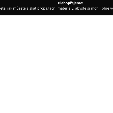
Blahopřejeme!
těte, jak můžete získat propagační materiály, abyste si mohli plně 
 Móda - Opava
Stoklasa textilní galanterie s.r.o.
O společnosti:
STOKLASA
představuje zaveden
maloobchod v oblasti textilní g
na českém i evropském trhu.
Firma disponuje rozmanitou nab
bižuterii i módní a bytové dopl
zásoby, které umožňují široko
na rychlost dodávek zboží i vys
efektivní logistika a kvalitní 
také měřená galanterie, umožňu
krajek či šňůr podle požadavků