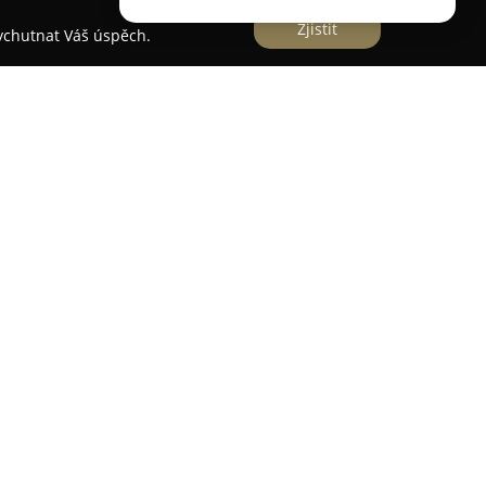
Zjistit
vychutnat Váš úspěch.
ou společnost působící jako velkoobchod a
alanterie, látek a sortimentu pro kreativní tvorbu
ídkou zahrnující metrážové látky, korálky,
ňky. Mezi její přednosti patří rozsáhlé skladové
u dostupnost produktů. Společnost se zaměřuje
okou úroveň zákaznické spokojenosti, jež zajišťuje
zákaznický servis. Významnou součástí nabídky je
jící individuální rozměření například stuh,
 zákazníka.