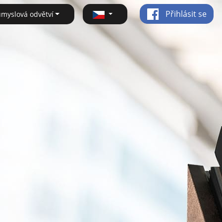
Přihlásit se
ůmyslová odvětví