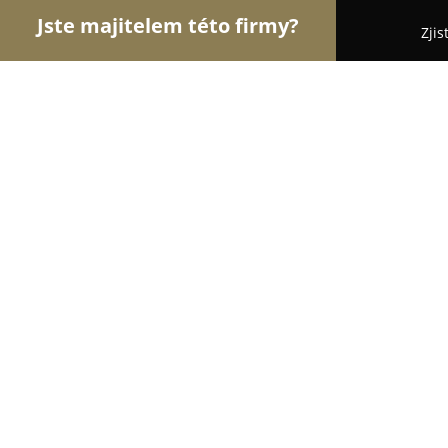
Jste majitelem této firmy?
Zjis
Orlové Módy
Módní Obchody, Pánská a Dámská
Stoklasa textilní galanterie s.r.o.
8.4
(35)
Bolatice, 23, Ostrožná 246
Zobrazit telefonní číslo