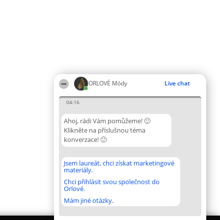
ORLOVÉ Módy
Live chat
04:16
Ahoj, rádi Vám pomůžeme! 🙂
Klikněte na příslušnou téma
konverzace! 🙂
Jsem laureát, chci získat marketingové
materiály.
Chci přihlásit svou společnost do
Orlové.
Mám jiné otázky.