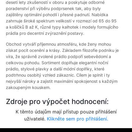
deseti lety zkušeností v oboru a poskytuje odborné
poradenství při výběru podprsenek tak, aby byly
zajištěny optimální pohodlí i přesné padnutí. Nabídka
zahrnuje široké spektrum velikostí v rozmezí od 65 do 95
a košíčků B až K, různé typy kalhotek i modely formujícího
prádla pro decentní zvýraznění postavy.
Obchod vytváří příjemnou atmosféru, kde ženy mohou
získat pocit ocenění a krásy. Základem filozofie podniku je
víra, že správně zvolené prádlo podpoří sebevědomí a
celkovou pohodu. Sortiment doplňuje elegantní noční
prádlo, stylové plavky a další módní doplňky, které
podtrhnou osobitý vzhled zákaznic. Cílem je splnit i ty
nejvyšší nároky a zajistit maximální spokojenost s každým
zakoupeným kouskem.
Zdroje pro výpočet hodnocení:
K těmto údajům mají přístup pouze přihlášení
uživatelé.
Klikněte sem pro přihlášení.