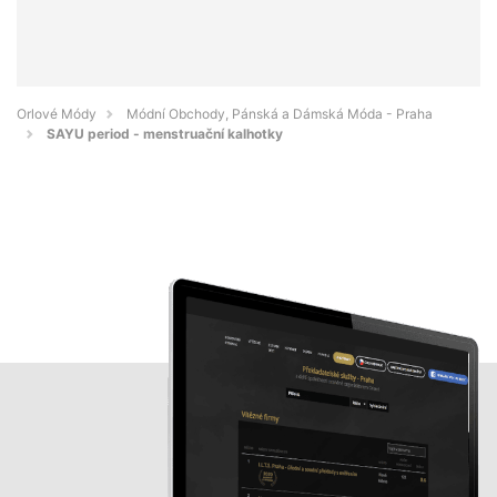
Orlové Módy
Módní Obchody, Pánská a Dámská Móda - Praha
SAYU period - menstruační kalhotky