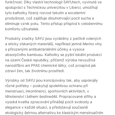
funkčnost. Díky vlastní technologii SAYUtech, vyvinuté ve
spolupráci s Technickou univerzitou v Liberci, umožňují
tyto kalhotky řízený rozvod tekutin a excelentní
prodyšnost, což zajišťuje dlouhotrvající pocit sucha a
eliminuje vznik potu. Tento přístup přispívá k celodennímu
komfortu uživatelek.
Produkty značky SAYU jsou vyráběny z pečlivě volených
a eticky získaných materiálů, například jemné Merino vlny
s přirozenými antibakteriálními účinky a vysoce
absorpčního bambusu. Kalhotky se pyšní lokální produkcí
na území České republiky, přičemž výroba nevyužívá
nanostříbro ani PFAS chemické látky, což prospívá jak
zdraví žen, tak životnímu prostředí.
Výrobky od SAYU jsou koncipovány tak, aby uspokojily
různé potřeby – poskytují spolehlivou ochranu při
menstruaci, inkontinenci, sportovních aktivitách, v
těhotenství i během šestinedělí. Propracované střihy a
vysoká kvalita zpracování přinášejí pocit svobody a
elegance v každé situaci, a představují současně
ekologicky šetrnou alternativu ke klasickým menstruačním