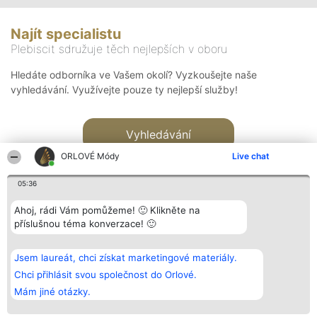
Najít specialistu
Plebiscit sdružuje těch nejlepších v oboru
Hledáte odborníka ve Vašem okolí? Vyzkoušejte naše
vyhledávání. Využívejte pouze ty nejlepší služby!
Vyhledávání
ORLOVÉ Módy
Live chat
05:36
Ahoj, rádi Vám pomůžeme! 🙂 Klikněte na
příslušnou téma konverzace! 🙂
Organizátor hlasování
Plebiscyt
Kontakt
Bright Side Solutions sp. z o.
Vítězové
Kontakt
Jsem laureát, chci získat marketingové materiály.
o. sp. k.
Seznam všech
ul. Ruska 22
laureátů
Chci přihlásit svou společnost do Orlové.
Wrocław 50-079
Zásady
Mám jiné otázky.
KRS 0000749100 | Regon
Pravidla
381313360 | NIP 8943132676
Zásady
ochrany