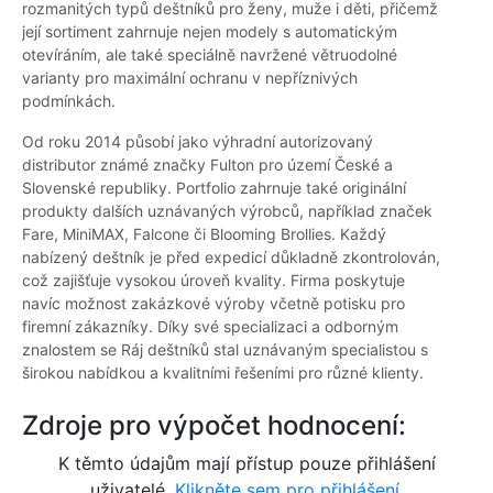
rozmanitých typů deštníků pro ženy, muže i děti, přičemž
její sortiment zahrnuje nejen modely s automatickým
otevíráním, ale také speciálně navržené větruodolné
varianty pro maximální ochranu v nepříznivých
podmínkách.
Od roku 2014 působí jako výhradní autorizovaný
distributor známé značky Fulton pro území České a
Slovenské republiky. Portfolio zahrnuje také originální
produkty dalších uznávaných výrobců, například značek
Fare, MiniMAX, Falcone či Blooming Brollies. Každý
nabízený deštník je před expedicí důkladně zkontrolován,
což zajišťuje vysokou úroveň kvality. Firma poskytuje
navíc možnost zakázkové výroby včetně potisku pro
firemní zákazníky. Díky své specializaci a odborným
znalostem se Ráj deštníků stal uznávaným specialistou s
širokou nabídkou a kvalitními řešeními pro různé klienty.
Zdroje pro výpočet hodnocení:
K těmto údajům mají přístup pouze přihlášení
uživatelé.
Klikněte sem pro přihlášení.