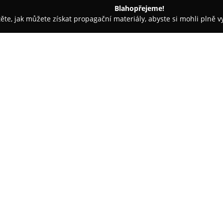
Blahopřejeme!
těte, jak můžete získat propagační materiály, abyste si mohli plně 
 Móda - Praha
Playbag Praha - výdejní místo
O společnosti:
Playbag Praha - výdejní místo
má své kořeny ve Zlíně a zaměř
módních doplňků. Nabídka zahr
kabelky i praktické peněženky,
spojení stylu a funkčnosti.
Filozofie této značky klade dů
zpracování, což se odráží v dlo
Produkty jsou navrhovány s vý
detail, aby reprezentovaly indiv
výrazně hlásí k lokální české 