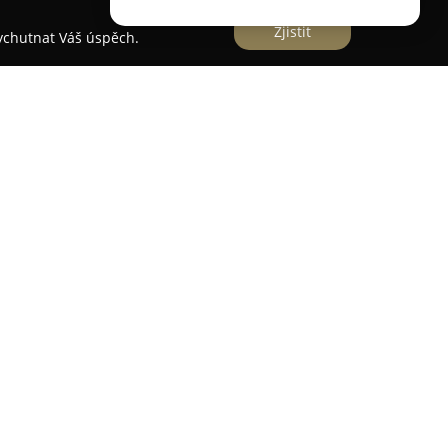
Zjistit
vychutnat Váš úspěch.
představuje renomovanou českou značku, která
uje se na navrhování a výrobu kvalitních
nuje pečlivě zpracované batohy, elegantní
 které vyhoví požadavkům zákazníků hledajících
raz na nadčasový design a precizní řemeslné
uhé životnosti a spolehlivosti každého výrobku.
razným respektem k materiálu a důrazem na
idualitu a životní cestu majitele. Značka se
produkci, čímž podporuje tuzemské řemeslníky a