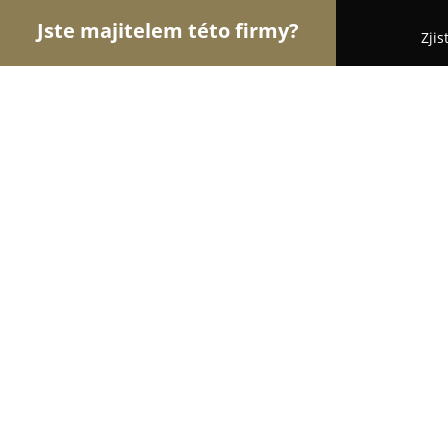
Jste majitelem této firmy?
Zjis
Orlové Módy
Módní Obchody, Pánská a Dámská
Playbag Praha - výdejní místo
8.8
(27)
Praha, Vinohradská 1367/24
Zobrazit telefonní číslo