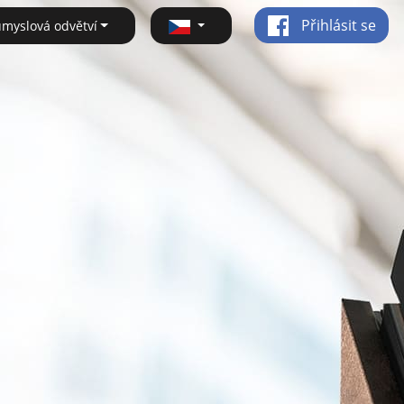
Přihlásit se
ůmyslová odvětví