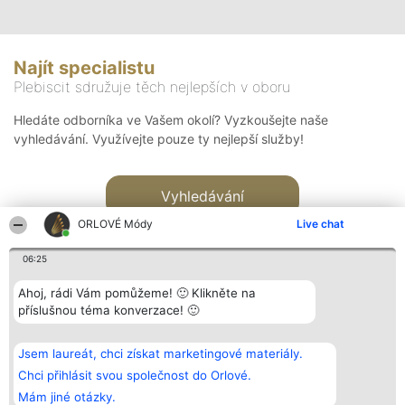
Najít specialistu
Plebiscit sdružuje těch nejlepších v oboru
Hledáte odborníka ve Vašem okolí? Vyzkoušejte naše
vyhledávání. Využívejte pouze ty nejlepší služby!
Vyhledávání
ORLOVÉ Módy
Live chat
06:25
Ahoj, rádi Vám pomůžeme! 🙂 Klikněte na
příslušnou téma konverzace! 🙂
Organizátor hlasování
Plebiscyt
Kontakt
Bright Side Solutions sp. z o.
Vítězové
Kontakt
Jsem laureát, chci získat marketingové materiály.
o. sp. k.
Seznam všech
ul. Ruska 22
laureátů
Chci přihlásit svou společnost do Orlové.
Wrocław 50-079
Zásady
Mám jiné otázky.
KRS 0000749100 | Regon
Pravidla