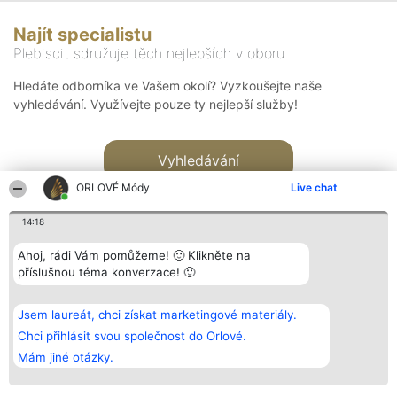
Najít specialistu
Plebiscit sdružuje těch nejlepších v oboru
Hledáte odborníka ve Vašem okolí? Vyzkoušejte naše
vyhledávání. Využívejte pouze ty nejlepší služby!
Vyhledávání
ORLOVÉ Módy
Live chat
14:18
Ahoj, rádi Vám pomůžeme! 🙂 Klikněte na
příslušnou téma konverzace! 🙂
Organizátor hlasování
Plebiscyt
Kontakt
Bright Side Solutions sp. z o.
Vítězové
Kontakt
Jsem laureát, chci získat marketingové materiály.
o. sp. k.
Seznam všech
ul. Ruska 22
laureátů
Chci přihlásit svou společnost do Orlové.
Wrocław 50-079
Zásady
Mám jiné otázky.
KRS 0000749100 | Regon
Pravidla
381313360 | NIP 8943132676
Zásady
ochrany
osobních údajů