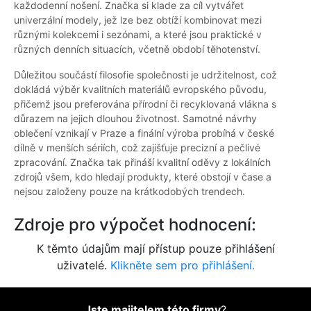
každodenní nošení. Značka si klade za cíl vytvářet
univerzální modely, jež lze bez obtíží kombinovat mezi
různými kolekcemi i sezónami, a které jsou praktické v
různých denních situacích, včetně období těhotenství.
Důležitou součástí filosofie společnosti je udržitelnost, což
dokládá výběr kvalitních materiálů evropského původu,
přičemž jsou preferována přírodní či recyklovaná vlákna s
důrazem na jejich dlouhou životnost. Samotné návrhy
oblečení vznikají v Praze a finální výroba probíhá v české
dílně v menších sériích, což zajišťuje precizní a pečlivé
zpracování. Značka tak přináší kvalitní oděvy z lokálních
zdrojů všem, kdo hledají produkty, které obstojí v čase a
nejsou založeny pouze na krátkodobých trendech.
Zdroje pro výpočet hodnocení:
K těmto údajům mají přístup pouze přihlášení
uživatelé.
Klikněte sem pro přihlášení.
Jste majitelem této firmy
?