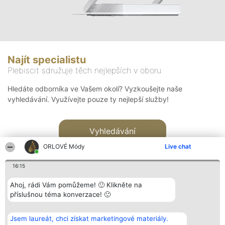
Najít specialistu
Plebiscit sdružuje těch nejlepších v oboru
Hledáte odborníka ve Vašem okolí? Vyzkoušejte naše
vyhledávání. Využívejte pouze ty nejlepší služby!
Vyhledávání
ORLOVÉ Módy
Live chat
16:15
Ahoj, rádi Vám pomůžeme! 🙂 Klikněte na
příslušnou téma konverzace! 🙂
Organizátor hlasování
Plebiscyt
Kontakt
Bright Side Solutions sp. z o.
Vítězové
Kontakt
Jsem laureát, chci získat marketingové materiály.
o. sp. k.
Seznam všech