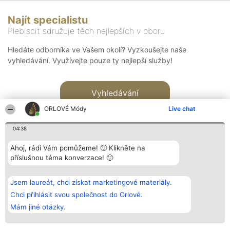
Najít specialistu
Plebiscit sdružuje těch nejlepších v oboru
Hledáte odborníka ve Vašem okolí? Vyzkoušejte naše
vyhledávání. Využívejte pouze ty nejlepší služby!
Vyhledávání
ORLOVÉ Módy
Live chat
04:38
Ahoj, rádi Vám pomůžeme! 🙂 Klikněte na
příslušnou téma konverzace! 🙂
Organizátor hlasování
Plebiscyt
Kontakt
Bright Side Solutions sp. z o.
Vítězové
Kontakt
Jsem laureát, chci získat marketingové materiály.
o. sp. k.
Seznam všech
ul. Ruska 22
laureátů
Chci přihlásit svou společnost do Orlové.
Wrocław 50-079
Zásady
Mám jiné otázky.
KRS 0000749100 | Regon
Pravidla
381313360 | NIP 8943132676
Zásady
ochrany
osobních údajů