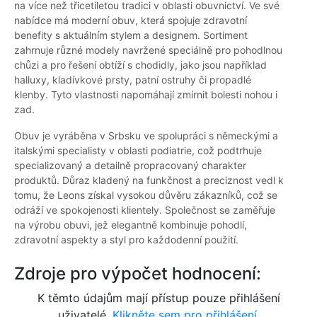
na více než třicetiletou tradici v oblasti obuvnictví. Ve své
nabídce má moderní obuv, která spojuje zdravotní
benefity s aktuálním stylem a designem. Sortiment
zahrnuje různé modely navržené speciálně pro pohodlnou
chůzi a pro řešení obtíží s chodidly, jako jsou například
halluxy, kladívkové prsty, patní ostruhy či propadlé
klenby. Tyto vlastnosti napomáhají zmírnit bolesti nohou i
zad.
Obuv je vyráběna v Srbsku ve spolupráci s německými a
italskými specialisty v oblasti podiatrie, což podtrhuje
specializovaný a detailně propracovaný charakter
produktů. Důraz kladený na funkčnost a preciznost vedl k
tomu, že Leons získal vysokou důvěru zákazníků, což se
odráží ve spokojenosti klientely. Společnost se zaměřuje
na výrobu obuvi, jež elegantně kombinuje pohodlí,
zdravotní aspekty a styl pro každodenní použití.
Zdroje pro výpočet hodnocení:
K těmto údajům mají přístup pouze přihlášení
uživatelé.
Klikněte sem pro přihlášení.