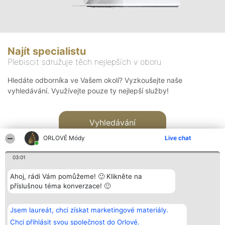
Najít specialistu
Plebiscit sdružuje těch nejlepších v oboru
Hledáte odborníka ve Vašem okolí? Vyzkoušejte naše
vyhledávání. Využívejte pouze ty nejlepší služby!
Vyhledávání
ORLOVÉ Módy
Live chat
03:01
Ahoj, rádi Vám pomůžeme! 🙂 Klikněte na
příslušnou téma konverzace! 🙂
Organizátor hlasování
Plebiscyt
Kontakt
Bright Side Solutions sp. z o.
Vítězové
Kontakt
Jsem laureát, chci získat marketingové materiály.
o. sp. k.
Seznam všech
ul. Ruska 22
laureátů
Chci přihlásit svou společnost do Orlové.