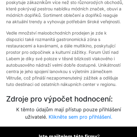
poskytuje zákazníkům více než sto různorodých obchodů,
které pokrývají pestrou nabídku módních značek, obuvi a
módních doplňků. Sortiment oblečení a doplňků reaguje
na aktuální trendy a vyhovuje potřebám široké veřejnosti.
Vedle množství maloobchodních prodejen je zde k
dispozici také rozmanitá gastronomická zóna s
restauracemi a kavárnami, a dále multikino, poskytující
prostor pro odpočinek a kulturní zážitky. Forum Ústí nad
Labem je díky své poloze v těsné blízkosti vlakového i
autobusového nádraží velmi dobře dostupné. Unikátností
centra je jeho spojení lanovkou s výletním zámečkem
Větruše, což přináší nezapomenutelný zážitek a odlišuje
tuto destinaci od ostatních nákupních center v regionu.
Zdroje pro výpočet hodnocení:
K těmto údajům mají přístup pouze přihlášení
uživatelé.
Klikněte sem pro přihlášení.
Jste majitelem této firmy
?