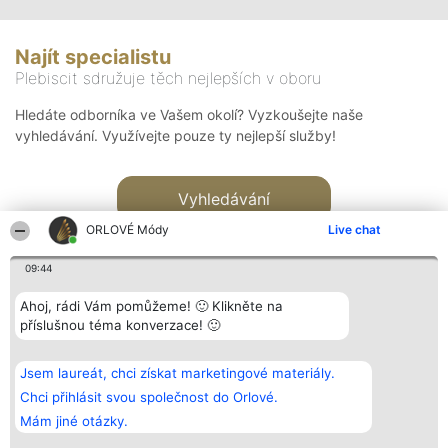
Najít specialistu
Plebiscit sdružuje těch nejlepších v oboru
Hledáte odborníka ve Vašem okolí? Vyzkoušejte naše
vyhledávání. Využívejte pouze ty nejlepší služby!
Vyhledávání
ORLOVÉ Módy
Live chat
09:44
Ahoj, rádi Vám pomůžeme! 🙂 Klikněte na
příslušnou téma konverzace! 🙂
Organizátor hlasování
Plebiscyt
Kontakt
Bright Side Solutions sp. z o.
Vítězové
Kontakt
Jsem laureát, chci získat marketingové materiály.
o. sp. k.
Seznam všech
ul. Ruska 22
laureátů
Chci přihlásit svou společnost do Orlové.
Wrocław 50-079
Zásady
Mám jiné otázky.
KRS 0000749100 | Regon
Pravidla
381313360 | NIP 8943132676
Zásady