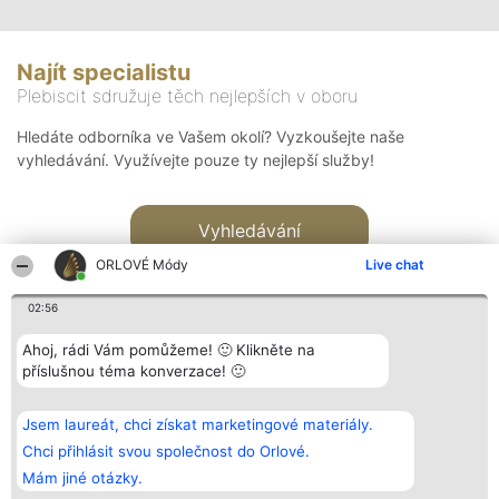
Najít specialistu
Plebiscit sdružuje těch nejlepších v oboru
Hledáte odborníka ve Vašem okolí? Vyzkoušejte naše
vyhledávání. Využívejte pouze ty nejlepší služby!
Vyhledávání
ORLOVÉ Módy
Live chat
02:56
Ahoj, rádi Vám pomůžeme! 🙂 Klikněte na
příslušnou téma konverzace! 🙂
Organizátor hlasování
Plebiscyt
Kontakt
Bright Side Solutions sp. z o.
Vítězové
Kontakt
Jsem laureát, chci získat marketingové materiály.
o. sp. k.
Seznam všech
ul. Ruska 22
laureátů
Chci přihlásit svou společnost do Orlové.
Wrocław 50-079
Zásady
Mám jiné otázky.
KRS 0000749100 | Regon
Pravidla
381313360 | NIP 8943132676
Zásady