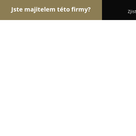
Jste majitelem této firmy?
Zjis
Orlové Módy
Módní Obchody, Pánská a Dámská
JADI.cz
8.8
(40)
Praha, Vodičkova 13/7
Zobrazit telefonní číslo