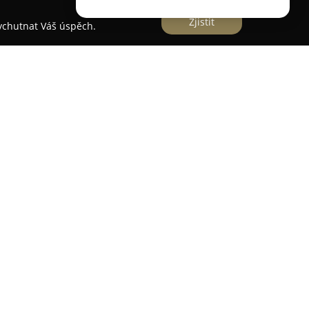
Zjistit
vychutnat Váš úspěch.
ma působící v České republice od roku 1991,
elek a módních doplňků vysoké kvality. Nabídka
paletu značkové obuvi od vybraných evropských a
de důraz na kombinaci pohodlí, stylu a
sahuje dámské i pánské modely, například
ndály, a rovněž různé typy kabelek vhodných pro
znickou péčí a individuálním přístupem, což
jenosti klientů. Společnost JADI.cz je vnímána
stí rychlého doručení, a to jak při online