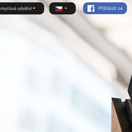
Přihlásit se
ůmyslová odvětví