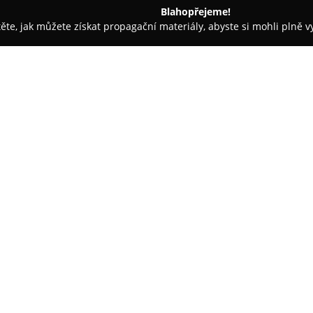
Blahopřejeme!
těte, jak můžete získat propagační materiály, abyste si mohli plně 
 Móda - Praha
JADI.cz
O společnosti:
JADI.cz
je zavedená rodinná fir
zaměřená na prodej obuvi, kab
společnosti zahrnuje pestrou 
světových výrobců, přičemž kla
moderních trendů. Nabídka ob
lodičky, tenisky, kozačky či sa
rozličné příležitosti.
Podnik je znám komplexní záka
ovlivňuje celkovou úroveň spoko
jako spolehlivý subjekt s možno