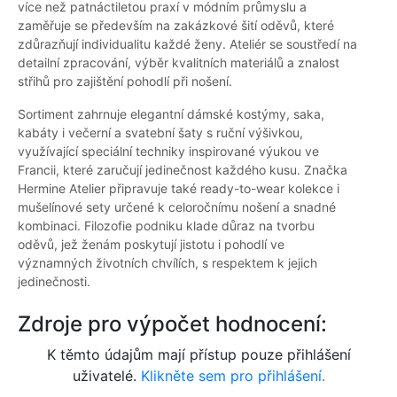
více než patnáctiletou praxí v módním průmyslu a
zaměřuje se především na zakázkové šití oděvů, které
zdůrazňují individualitu každé ženy. Ateliér se soustředí na
detailní zpracování, výběr kvalitních materiálů a znalost
střihů pro zajištění pohodlí při nošení.
Sortiment zahrnuje elegantní dámské kostýmy, saka,
kabáty i večerní a svatební šaty s ruční výšivkou,
využívající speciální techniky inspirované výukou ve
Francii, které zaručují jedinečnost každého kusu. Značka
Hermine Atelier připravuje také ready-to-wear kolekce i
mušelínové sety určené k celoročnímu nošení a snadné
kombinaci. Filozofie podniku klade důraz na tvorbu
oděvů, jež ženám poskytují jistotu i pohodlí ve
významných životních chvílích, s respektem k jejich
jedinečnosti.
Zdroje pro výpočet hodnocení:
K těmto údajům mají přístup pouze přihlášení
uživatelé.
Klikněte sem pro přihlášení.