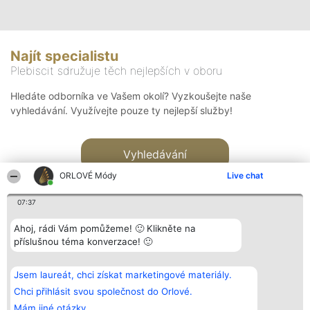
Najít specialistu
Plebiscit sdružuje těch nejlepších v oboru
Hledáte odborníka ve Vašem okolí? Vyzkoušejte naše
vyhledávání. Využívejte pouze ty nejlepší služby!
Vyhledávání
ORLOVÉ Módy
Live chat
07:37
Ahoj, rádi Vám pomůžeme! 🙂 Klikněte na
příslušnou téma konverzace! 🙂
Organizátor hlasování
Plebiscyt
Kontakt
Bright Side Solutions sp. z o.
Vítězové
Kontakt
Jsem laureát, chci získat marketingové materiály.
o. sp. k.
Seznam všech
ul. Ruska 22
laureátů
Chci přihlásit svou společnost do Orlové.
Wrocław 50-079
Zásady
Mám jiné otázky.
KRS 0000749100 | Regon
Pravidla