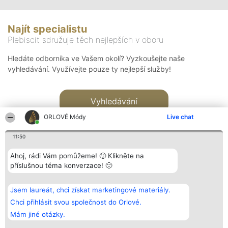
Najít specialistu
Plebiscit sdružuje těch nejlepších v oboru
Hledáte odborníka ve Vašem okolí? Vyzkoušejte naše
vyhledávání. Využívejte pouze ty nejlepší služby!
Vyhledávání
ORLOVÉ Módy
Live chat
11:50
Ahoj, rádi Vám pomůžeme! 🙂 Klikněte na
příslušnou téma konverzace! 🙂
Organizátor hlasování
Plebiscyt
Kontakt
Bright Side Solutions sp. z o.
Vítězové
Kontakt
Jsem laureát, chci získat marketingové materiály.
o. sp. k.
Seznam všech
ul. Ruska 22
laureátů
Chci přihlásit svou společnost do Orlové.
Wrocław 50-079
Zásady
Mám jiné otázky.
KRS 0000749100 | Regon
Pravidla
381313360 | NIP 8943132676
Zásady