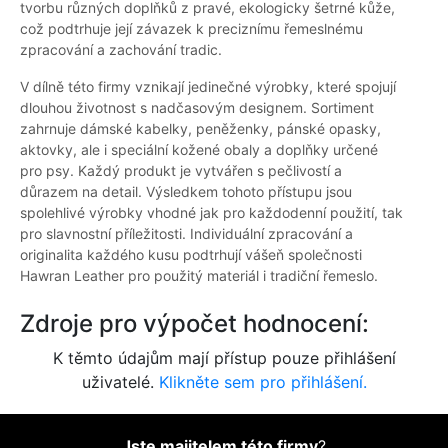
tvorbu různých doplňků z pravé, ekologicky šetrné kůže,
což podtrhuje její závazek k preciznímu řemeslnému
zpracování a zachování tradic.
V dílně této firmy vznikají jedinečné výrobky, které spojují
dlouhou životnost s nadčasovým designem. Sortiment
zahrnuje dámské kabelky, peněženky, pánské opasky,
aktovky, ale i speciální kožené obaly a doplňky určené
pro psy. Každý produkt je vytvářen s pečlivostí a
důrazem na detail. Výsledkem tohoto přístupu jsou
spolehlivé výrobky vhodné jak pro každodenní použití, tak
pro slavnostní příležitosti. Individuální zpracování a
originalita každého kusu podtrhují vášeň společnosti
Hawran Leather pro použitý materiál i tradiční řemeslo.
Zdroje pro výpočet hodnocení:
K těmto údajům mají přístup pouze přihlášení
uživatelé.
Klikněte sem pro přihlášení.
Jste majitelem této firmy
?