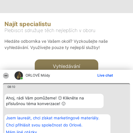
Najít specialistu
Plebiscit sdružuje těch nejlepších v oboru
Hledáte odborníka ve Vašem okolí? Vyzkoušejte naše
vyhledávání. Využívejte pouze ty nejlepší služby!
Vyhledávání
ORLOVÉ Módy
Live chat
08:10
Ahoj, rádi Vám pomůžeme! 🙂 Klikněte na
příslušnou téma konverzace! 🙂
Organizátor hlasování
Plebiscyt
Kontakt
Bright Side Solutions sp. z o.
Vítězové
Kontakt
Jsem laureát, chci získat marketingové materiály.
o. sp. k.
Seznam všech
ul. Ruska 22
laureátů
Chci přihlásit svou společnost do Orlové.
Wrocław 50-079
Zásady
Mám jiné otázky.
KRS 0000749100 | Regon
Pravidla