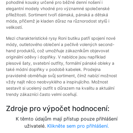
pohodlné kousky určené pro běžné denní nošení i
elegantní modely vhodné pro významné společenské
příležitosti. Sortiment tvoří dámská, pánská a dětská
móda, přičemž je kladen důraz na různorodost stylů i
velikostí.
Mezi charakteristické rysy Roni butiku patří spojení nové
módy, outletového oblečení a pečlivě volených second-
hand produktů, což umožňuje zákazníkům objevovat
originální oděvy i doplňky. V nabídce jsou například
plesové šaty, svatební outfity, formální pánské obleky a
také módní doplňky v podobě kabelek. Prodejna
pravidelně obměňuje svůj sortiment, čímž nabízí možnost
vždy najít něco neobvyklého a inspirujícího. Možnost
sestavit si ucelený outfit s důrazem na kvalitu a aktuální
trendy zákazníci často velmi oceňují.
Zdroje pro výpočet hodnocení:
K těmto údajům mají přístup pouze přihlášení
uživatelé.
Klikněte sem pro přihlášení.