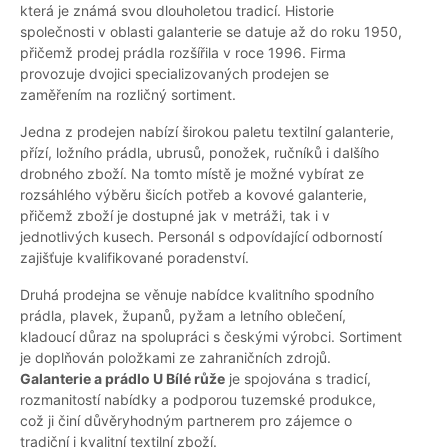
která je známá svou dlouholetou tradicí. Historie
společnosti v oblasti galanterie se datuje až do roku 1950,
přičemž prodej prádla rozšířila v roce 1996. Firma
provozuje dvojici specializovaných prodejen se
zaměřením na rozličný sortiment.
Jedna z prodejen nabízí širokou paletu textilní galanterie,
přízí, ložního prádla, ubrusů, ponožek, ručníků i dalšího
drobného zboží. Na tomto místě je možné vybírat ze
rozsáhlého výběru šicích potřeb a kovové galanterie,
přičemž zboží je dostupné jak v metráži, tak i v
jednotlivých kusech. Personál s odpovídající odborností
zajišťuje kvalifikované poradenství.
Druhá prodejna se věnuje nabídce kvalitního spodního
prádla, plavek, županů, pyžam a letního oblečení,
kladoucí důraz na spolupráci s českými výrobci. Sortiment
je doplňován položkami ze zahraničních zdrojů.
Galanterie a prádlo U Bílé růže
je spojována s tradicí,
rozmanitostí nabídky a podporou tuzemské produkce,
což ji činí důvěryhodným partnerem pro zájemce o
tradiční i kvalitní textilní zboží.