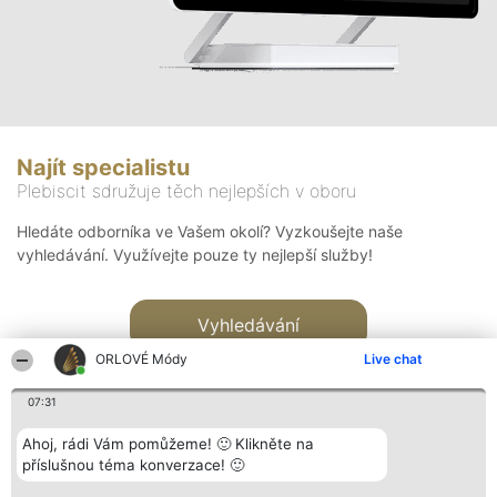
Najít specialistu
Plebiscit sdružuje těch nejlepších v oboru
Hledáte odborníka ve Vašem okolí? Vyzkoušejte naše
vyhledávání. Využívejte pouze ty nejlepší služby!
Vyhledávání
ORLOVÉ Módy
Live chat
07:31
Ahoj, rádi Vám pomůžeme! 🙂 Klikněte na
příslušnou téma konverzace! 🙂
Organizátor hlasování
Plebiscyt
Kontakt