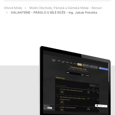
Orlové Módy
Módní Obchody, Pánská a Dámská Móda - Beroun
GALANTERIE - PRÁDLO U BÍLÉ RŮŽE - Ing. Jakub Potočka