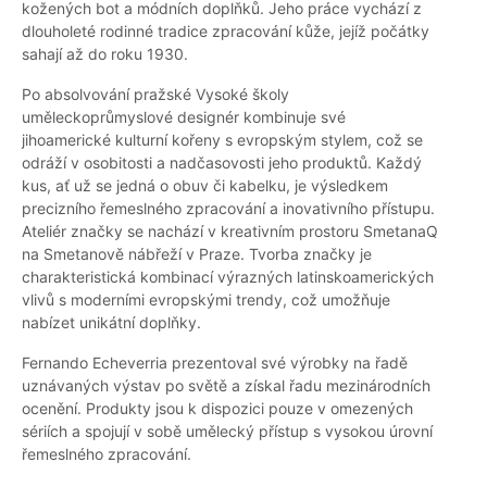
kožených bot a módních doplňků. Jeho práce vychází z
dlouholeté rodinné tradice zpracování kůže, jejíž počátky
sahají až do roku 1930.
Po absolvování pražské Vysoké školy
uměleckoprůmyslové designér kombinuje své
jihoamerické kulturní kořeny s evropským stylem, což se
odráží v osobitosti a nadčasovosti jeho produktů. Každý
kus, ať už se jedná o obuv či kabelku, je výsledkem
precizního řemeslného zpracování a inovativního přístupu.
Ateliér značky se nachází v kreativním prostoru SmetanaQ
na Smetanově nábřeží v Praze. Tvorba značky je
charakteristická kombinací výrazných latinskoamerických
vlivů s moderními evropskými trendy, což umožňuje
nabízet unikátní doplňky.
Fernando Echeverria prezentoval své výrobky na řadě
uznávaných výstav po světě a získal řadu mezinárodních
ocenění. Produkty jsou k dispozici pouze v omezených
sériích a spojují v sobě umělecký přístup s vysokou úrovní
řemeslného zpracování.