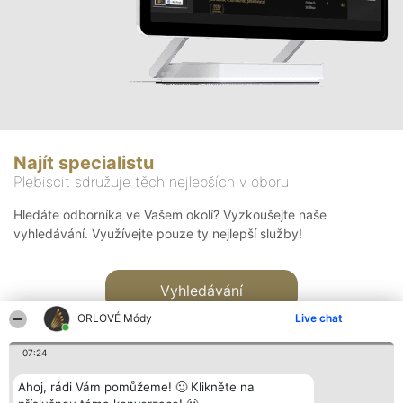
Najít specialistu
Plebiscit sdružuje těch nejlepších v oboru
Hledáte odborníka ve Vašem okolí? Vyzkoušejte naše
vyhledávání. Využívejte pouze ty nejlepší služby!
Vyhledávání
ORLOVÉ Módy
Live chat
07:24
Ahoj, rádi Vám pomůžeme! 🙂 Klikněte na