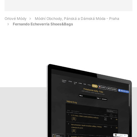
Orlové Módy
Módní Obchody, Pánská a Dámská Móda - Praha
Fernando Echeverria Shoes&Bags