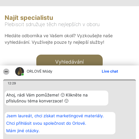
Najít specialistu
Plebiscit sdružuje těch nejlepších v oboru
Hledáte odborníka ve Vašem okolí? Vyzkoušejte naše
vyhledávání. Využívejte pouze ty nejlepší služby!
Vyhledávání
ORLOVÉ Módy
Live chat
12:29
Ahoj, rádi Vám pomůžeme! 🙂 Klikněte na
příslušnou téma konverzace! 🙂
Organizátor hlasování
Plebiscyt
Kontakt
Bright Side Solutions sp. z o.
Vítězové
Kontakt
Jsem laureát, chci získat marketingové materiály.
o. sp. k.
Seznam všech
ul. Ruska 22
laureátů
Chci přihlásit svou společnost do Orlové.
Wrocław 50-079
Zásady
Mám jiné otázky.
KRS 0000749100 | Regon
Pravidla
381313360 | NIP 8943132676
Zásady