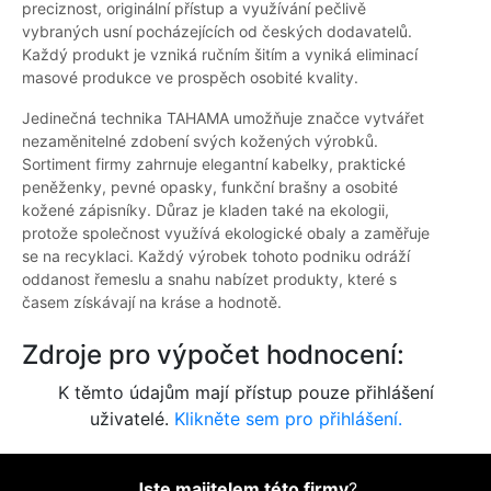
preciznost, originální přístup a využívání pečlivě
vybraných usní pocházejících od českých dodavatelů.
Každý produkt je vzniká ručním šitím a vyniká eliminací
masové produkce ve prospěch osobité kvality.
Jedinečná technika TAHAMA umožňuje značce vytvářet
nezaměnitelné zdobení svých kožených výrobků.
Sortiment firmy zahrnuje elegantní kabelky, praktické
peněženky, pevné opasky, funkční brašny a osobité
kožené zápisníky. Důraz je kladen také na ekologii,
protože společnost využívá ekologické obaly a zaměřuje
se na recyklaci. Každý výrobek tohoto podniku odráží
oddanost řemeslu a snahu nabízet produkty, které s
časem získávají na kráse a hodnotě.
Zdroje pro výpočet hodnocení:
K těmto údajům mají přístup pouze přihlášení
uživatelé.
Klikněte sem pro přihlášení.
Jste majitelem této firmy
?