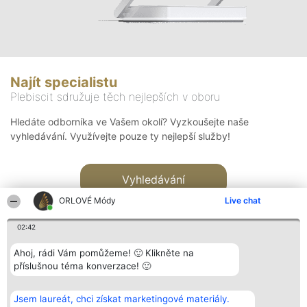
Najít specialistu
Plebiscit sdružuje těch nejlepších v oboru
Hledáte odborníka ve Vašem okolí? Vyzkoušejte naše
vyhledávání. Využívejte pouze ty nejlepší služby!
Vyhledávání
ORLOVÉ Módy
Live chat
02:42
Ahoj, rádi Vám pomůžeme! 🙂 Klikněte na
příslušnou téma konverzace! 🙂
Organizátor hlasování
Plebiscyt
Kontakt
Bright Side Solutions sp. z o.
Vítězové
Kontakt
Jsem laureát, chci získat marketingové materiály.
o. sp. k.
Seznam všech