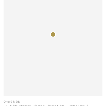
Orlové Módy
Módní Obchody, Pánská a Dámská Móda - Hradec Králové