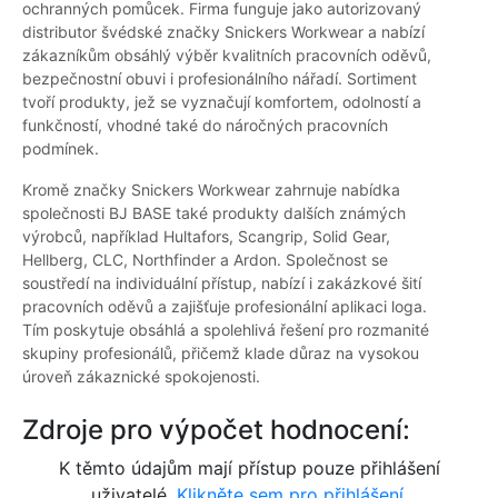
ochranných pomůcek. Firma funguje jako autorizovaný
distributor švédské značky Snickers Workwear a nabízí
zákazníkům obsáhlý výběr kvalitních pracovních oděvů,
bezpečnostní obuvi i profesionálního nářadí. Sortiment
tvoří produkty, jež se vyznačují komfortem, odolností a
funkčností, vhodné také do náročných pracovních
podmínek.
Kromě značky Snickers Workwear zahrnuje nabídka
společnosti BJ BASE také produkty dalších známých
výrobců, například Hultafors, Scangrip, Solid Gear,
Hellberg, CLC, Northfinder a Ardon. Společnost se
soustředí na individuální přístup, nabízí i zakázkové šití
pracovních oděvů a zajišťuje profesionální aplikaci loga.
Tím poskytuje obsáhlá a spolehlivá řešení pro rozmanité
skupiny profesionálů, přičemž klade důraz na vysokou
úroveň zákaznické spokojenosti.
Zdroje pro výpočet hodnocení:
K těmto údajům mají přístup pouze přihlášení
uživatelé.
Klikněte sem pro přihlášení.