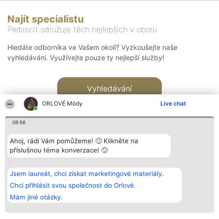
Najít specialistu
Plebiscit sdružuje těch nejlepších v oboru
Hledáte odborníka ve Vašem okolí? Vyzkoušejte naše
vyhledávání. Využívejte pouze ty nejlepší služby!
Vyhledávání
ORLOVÉ Módy
Live chat
09:56
Ahoj, rádi Vám pomůžeme! 🙂 Klikněte na
příslušnou téma konverzace! 🙂
Organizátor hlasování
Plebiscyt
Kontakt
Bright Side Solutions sp. z o.
Vítězové
Kontakt
Jsem laureát, chci získat marketingové materiály.
o. sp. k.
Seznam všech
ul. Ruska 22
laureátů
Chci přihlásit svou společnost do Orlové.
Wrocław 50-079
Zásady
Mám jiné otázky.
KRS 0000749100 | Regon
Pravidla
381313360 | NIP 8943132676
Zásady
ochrany
osobních údajů