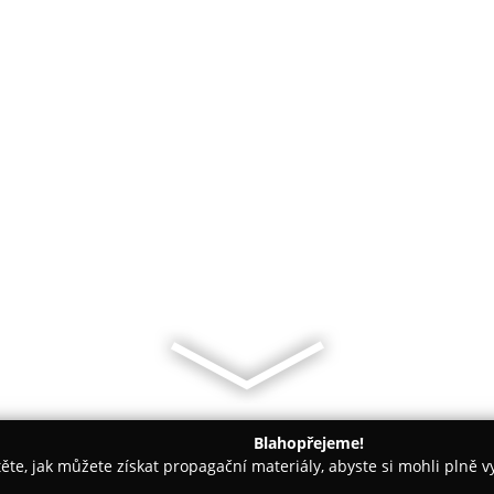
Blahopřejeme!
těte, jak můžete získat propagační materiály, abyste si mohli plně 