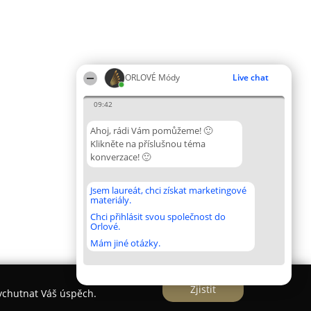
ORLOVÉ Módy
Live chat
09:42
Ahoj, rádi Vám pomůžeme! 🙂
Klikněte na příslušnou téma
konverzace! 🙂
Jsem laureát, chci získat marketingové
materiály.
Chci přihlásit svou společnost do
Orlové.
Mám jiné otázky.
Zjistit
vychutnat Váš úspěch.