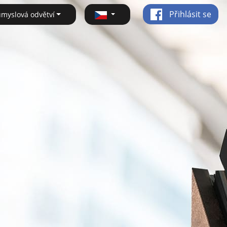
Přihlásit se
ůmyslová odvětví