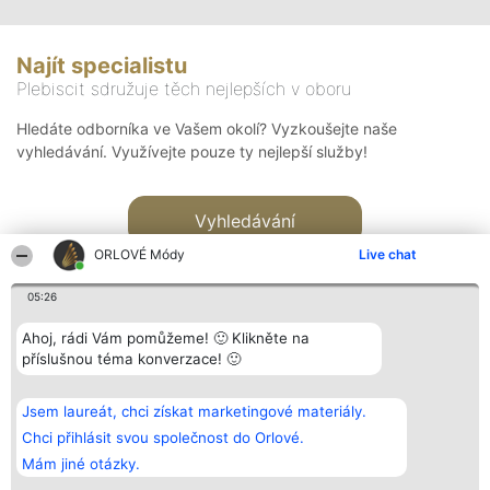
Najít specialistu
Plebiscit sdružuje těch nejlepších v oboru
Hledáte odborníka ve Vašem okolí? Vyzkoušejte naše
vyhledávání. Využívejte pouze ty nejlepší služby!
Vyhledávání
ORLOVÉ Módy
Live chat
05:26
Ahoj, rádi Vám pomůžeme! 🙂 Klikněte na
příslušnou téma konverzace! 🙂
Organizátor hlasování
Plebiscyt
Kontakt
Bright Side Solutions sp. z o.
Vítězové
Kontakt
Jsem laureát, chci získat marketingové materiály.
o. sp. k.
Seznam všech
ul. Ruska 22
laureátů
Chci přihlásit svou společnost do Orlové.
Wrocław 50-079
Zásady
Mám jiné otázky.
KRS 0000749100 | Regon
Pravidla
381313360 | NIP 8943132676
Zásady