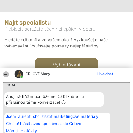
Najít specialistu
Plebiscit sdružuje těch nejlepších v oboru
Hledáte odborníka ve Vašem okolí? Vyzkoušejte naše
vyhledávání. Využívejte pouze ty nejlepší služby!
Vyhledávání
ORLOVÉ Módy
Live chat
11:34
Ahoj, rádi Vám pomůžeme! 🙂 Klikněte na
příslušnou téma konverzace! 🙂
Organizátor hlasování
Plebiscyt
Kontakt
Bright Side Solutions sp. z o.
Vítězové
Kontakt
Jsem laureát, chci získat marketingové materiály.
o. sp. k.
Seznam všech
ul. Ruska 22
laureátů
Chci přihlásit svou společnost do Orlové.
Wrocław 50-079
Zásady
Mám jiné otázky.
KRS 0000749100 | Regon
Pravidla