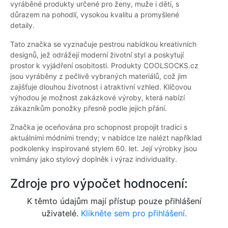
vyráběné produkty určené pro ženy, muže i děti, s
důrazem na pohodlí, vysokou kvalitu a promyšlené
detaily.
Tato značka se vyznačuje pestrou nabídkou kreativních
designů, jež odrážejí moderní životní styl a poskytují
prostor k vyjádření osobitosti. Produkty COOLSOCKS.cz
jsou vyráběny z pečlivě vybraných materiálů, což jim
zajišťuje dlouhou životnost i atraktivní vzhled. Klíčovou
výhodou je možnost zakázkové výroby, která nabízí
zákazníkům ponožky přesně podle jejich přání.
Značka je oceňována pro schopnost propojit tradici s
aktuálními módními trendy; v nabídce lze nalézt například
podkolenky inspirované stylem 60. let. Její výrobky jsou
vnímány jako stylový doplněk i výraz individuality.
Zdroje pro výpočet hodnocení:
K těmto údajům mají přístup pouze přihlášení
uživatelé.
Klikněte sem pro přihlášení.