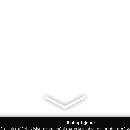
Blahopřejeme!
těte, jak můžete získat propagační materiály, abyste si mohli plně 