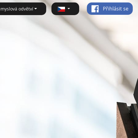
Přihlásit se
ůmyslová odvětví