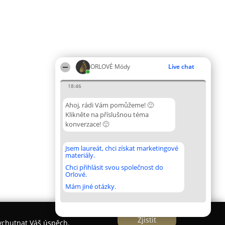
ORLOVÉ Módy
Live chat
18:46
Ahoj, rádi Vám pomůžeme! 🙂
Klikněte na příslušnou téma
konverzace! 🙂
Jsem laureát, chci získat marketingové
materiály.
Chci přihlásit svou společnost do
Orlové.
Mám jiné otázky.
Zjistit
vychutnat Váš úspěch.