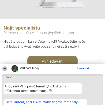
Najít specialistu
Plebiscit sdružuje těch nejlepších v oboru
Hledáte odborníka ve Vašem okolí? Vyzkoušejte naše
vyhledávání. Využívejte pouze ty nejlepší služby!
Vyhledávání
ORLOVÉ Módy
Live chat
20:30
Ahoj, rádi Vám pomůžeme! 🙂 Klikněte na
příslušnou téma konverzace! 🙂
Organizátor hlasování
Plebiscyt
Kontakt
Bright Side Solutions sp. z o.
Vítězové
Kontakt
Jsem laureát, chci získat marketingové materiály.
o. sp. k.
Seznam všech