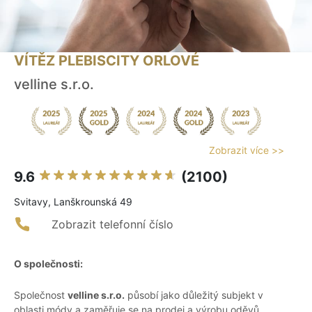
VÍTĚZ PLEBISCITY ORLOVÉ
velline s.r.o.
Zobrazit více >>
9.6
(2100)
Svitavy, Lanškrounská 49
Zobrazit telefonní číslo
O společnosti:
Společnost
velline s.r.o.
působí jako důležitý subjekt v
oblasti módy a zaměřuje se na prodej a výrobu oděvů