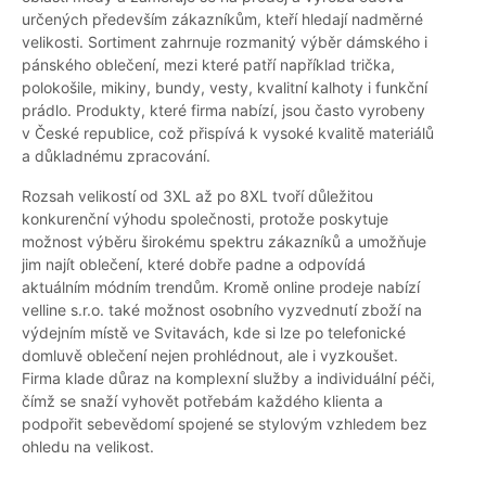
určených především zákazníkům, kteří hledají nadměrné
velikosti. Sortiment zahrnuje rozmanitý výběr dámského i
pánského oblečení, mezi které patří například trička,
polokošile, mikiny, bundy, vesty, kvalitní kalhoty i funkční
prádlo. Produkty, které firma nabízí, jsou často vyrobeny
v České republice, což přispívá k vysoké kvalitě materiálů
a důkladnému zpracování.
Rozsah velikostí od 3XL až po 8XL tvoří důležitou
konkurenční výhodu společnosti, protože poskytuje
možnost výběru širokému spektru zákazníků a umožňuje
jim najít oblečení, které dobře padne a odpovídá
aktuálním módním trendům. Kromě online prodeje nabízí
velline s.r.o. také možnost osobního vyzvednutí zboží na
výdejním místě ve Svitavách, kde si lze po telefonické
domluvě oblečení nejen prohlédnout, ale i vyzkoušet.
Firma klade důraz na komplexní služby a individuální péči,
čímž se snaží vyhovět potřebám každého klienta a
podpořit sebevědomí spojené se stylovým vzhledem bez
ohledu na velikost.