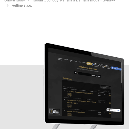
Orlové Módy
Módní Obchody, Pánská a Dámská Móda - Svitavy
velline s.r.o.