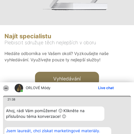
Najít specialistu
Plebiscit sdružuje těch nejlepších v oboru
Hledáte odborníka ve Vašem okolí? Vyzkoušejte naše
vyhledávání. Využívejte pouze ty nejlepší služby!
Vyhledávání
ORLOVÉ Módy
Live chat
21:38
Ahoj, rádi Vám pomůžeme! 🙂 Klikněte na
příslušnou téma konverzace! 🙂
Organizátor hlasování
Plebiscyt
Kontakt
Bright Side Solutions sp. z o.
Vítězové
Kontakt
Jsem laureát, chci získat marketingové materiály.
o. sp. k.
Seznam všech