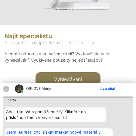
Najít specialistu
Plebiscit sdružuje těch nejlepších v oboru
Hledáte odborníka ve Vašem okolí? Vyzkoušejte naše
vyhledávání. Využívejte pouze ty nejlepší služby!
Vyhledávání
ORLOVÉ Módy
Live chat
03:24
Ahoj, rádi Vám pomůžeme! 🙂 Klikněte na
příslušnou téma konverzace! 🙂
Organizátor hlasování
Plebiscyt
Kontakt
Bright Side Solutions sp. z o.
Vítězové
Kontakt
Jsem laureát, chci získat marketingové materiály.
o. sp. k.
Seznam všech