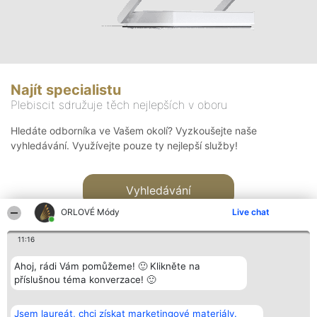
Najít specialistu
Plebiscit sdružuje těch nejlepších v oboru
Hledáte odborníka ve Vašem okolí? Vyzkoušejte naše
vyhledávání. Využívejte pouze ty nejlepší služby!
Vyhledávání
ORLOVÉ Módy
Live chat
11:16
Ahoj, rádi Vám pomůžeme! 🙂 Klikněte na
příslušnou téma konverzace! 🙂
Organizátor hlasování
Plebiscyt
Kontakt
Bright Side Solutions sp. z o.
Vítězové
Kontakt
Jsem laureát, chci získat marketingové materiály.
o. sp. k.
Seznam všech