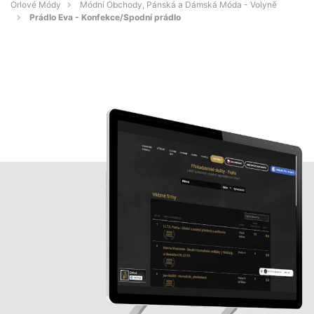
Orlové Módy
Módní Obchody, Pánská a Dámská Móda - Volyně
Prádlo Eva - Konfekce/Spodní prádlo