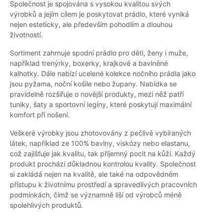
Společnost je spojována s vysokou kvalitou svých
výrobků a jejím cílem je poskytovat prádlo, které vyniká
nejen esteticky, ale především pohodlím a dlouhou
životností.
Sortiment zahrnuje spodní prádlo pro děti, ženy i muže,
například trenýrky, boxerky, krajkové a bavlněné
kalhotky. Dále nabízí ucelené kolekce nočního prádla jako
jsou pyžama, noční košile nebo župany. Nabídka se
pravidelně rozšiřuje o novější produkty, mezi něž patří
tuniky, šaty a sportovní legíny, které poskytují maximální
komfort při nošení.
Veškeré výrobky jsou zhotovovány z pečlivě vybíraných
látek, například ze 100% bavlny, viskózy nebo elastanu,
což zajišťuje jak kvalitu, tak příjemný pocit na kůži. Každý
produkt prochází důkladnou kontrolou kvality. Společnost
si zakládá nejen na kvalitě, ale také na odpovědném
přístupu k životnímu prostředí a spravedlivých pracovních
podmínkách, čímž se významně liší od výrobců méně
spolehlivých produktů.