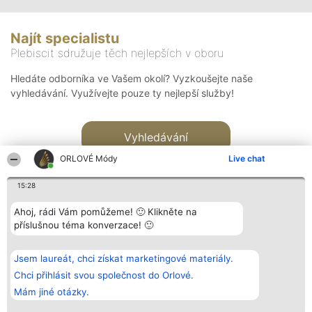
Najít specialistu
Plebiscit sdružuje těch nejlepších v oboru
Hledáte odborníka ve Vašem okolí? Vyzkoušejte naše
vyhledávání. Využívejte pouze ty nejlepší služby!
Vyhledávání
ORLOVÉ Módy
Live chat
15:28
Ahoj, rádi Vám pomůžeme! 🙂 Klikněte na
příslušnou téma konverzace! 🙂
Organizátor hlasování
Plebiscyt
Kontakt
Bright Side Solutions sp. z o.
Vítězové
Kontakt
Jsem laureát, chci získat marketingové materiály.
o. sp. k.
Seznam všech
ul. Ruska 22
laureátů
Chci přihlásit svou společnost do Orlové.
Wrocław 50-079
Zásady
Mám jiné otázky.
KRS 0000749100 | Regon
Pravidla
381313360 | NIP 8943132676
Zásady