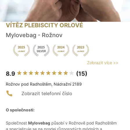
VÍTĚZ PLEBISCITY ORLOVÉ
Mylovebag - Rožnov
Zobrazit více >>
8.9
(15)
Rožnov pod Radhoštěm, Nádražní 2189
Zobrazit telefonní číslo
O společnosti:
Společnost
Mylovebag
působí v Rožnově pod Radhoštěm
a specializuje se na prodej různorodých módních a