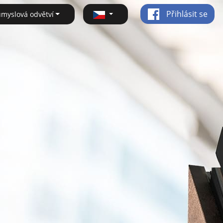
Přihlásit se
ůmyslová odvětví