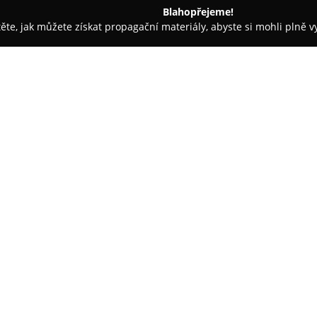
Blahopřejeme!
těte, jak můžete získat propagační materiály, abyste si mohli plně 
 Móda - Praha
SCURA
O společnosti:
SCURA
představuje stabilní z
která se věnuje navrhování a 
2009. Její původ sahá do Prah
prodejnou s možností osobního 
Zobrazit více >>
produkci originálního streetwea
na věk, postavu či barevné pre
Každý kus oblečení SCURA vznik
střihy a tvar, což zajišťuje nej
výrobků. Společnost se odlišuje
nabídku individuální péče ste