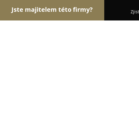
Jste majitelem této firmy?
Zjis
Orlové Módy
Módní Obchody, Pánská a Dámská
SCURA
9.8
(62)
Praha, Ortenovo náměstí 25
Zobrazit telefonní číslo