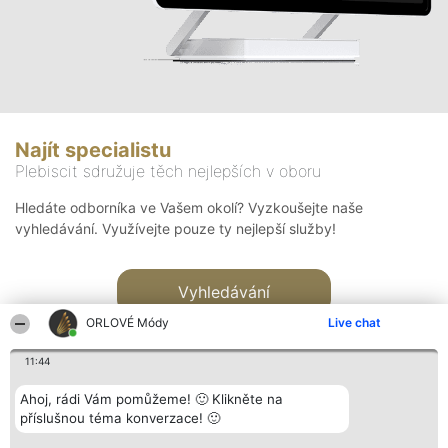
Najít specialistu
Plebiscit sdružuje těch nejlepších v oboru
Hledáte odborníka ve Vašem okolí? Vyzkoušejte naše
vyhledávání. Využívejte pouze ty nejlepší služby!
Vyhledávání
ORLOVÉ Módy
Live chat
11:44
Ahoj, rádi Vám pomůžeme! 🙂 Klikněte na
příslušnou téma konverzace! 🙂
Organizátor hlasování
Plebiscyt
Kontakt