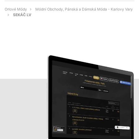
Orlové Módy
Módní Obchody, Pánská a Dámská Móda - Karlovy Vary
SEKÁČ LV