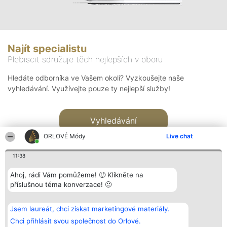
Najít specialistu
Plebiscit sdružuje těch nejlepších v oboru
Hledáte odborníka ve Vašem okolí? Vyzkoušejte naše
vyhledávání. Využívejte pouze ty nejlepší služby!
Vyhledávání
ORLOVÉ Módy
Live chat
11:38
Ahoj, rádi Vám pomůžeme! 🙂 Klikněte na
příslušnou téma konverzace! 🙂
Organizátor hlasování
Plebiscyt
Kontakt
Bright Side Solutions sp. z o.
Vítězové
Kontakt
Jsem laureát, chci získat marketingové materiály.
o. sp. k.
Seznam všech
ul. Ruska 22
laureátů
Chci přihlásit svou společnost do Orlové.
Wrocław 50-079
Zásady