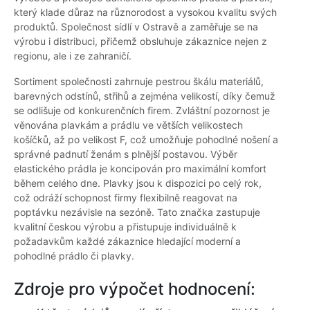
který klade důraz na různorodost a vysokou kvalitu svých
produktů. Společnost sídlí v Ostravě a zaměřuje se na
výrobu i distribuci, přičemž obsluhuje zákaznice nejen z
regionu, ale i ze zahraničí.
Sortiment společnosti zahrnuje pestrou škálu materiálů,
barevných odstínů, střihů a zejména velikostí, díky čemuž
se odlišuje od konkurenčních firem. Zvláštní pozornost je
věnována plavkám a prádlu ve větších velikostech
košíčků, až po velikost F, což umožňuje pohodlné nošení a
správné padnutí ženám s plnější postavou. Výběr
elastického prádla je koncipován pro maximální komfort
během celého dne. Plavky jsou k dispozici po celý rok,
což odráží schopnost firmy flexibilně reagovat na
poptávku nezávisle na sezóně. Tato značka zastupuje
kvalitní českou výrobu a přistupuje individuálně k
požadavkům každé zákaznice hledající moderní a
pohodlné prádlo či plavky.
Zdroje pro výpočet hodnocení: