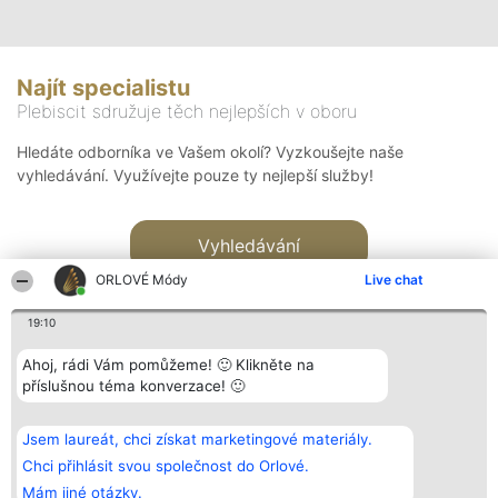
Najít specialistu
Plebiscit sdružuje těch nejlepších v oboru
Hledáte odborníka ve Vašem okolí? Vyzkoušejte naše
vyhledávání. Využívejte pouze ty nejlepší služby!
Vyhledávání
ORLOVÉ Módy
Live chat
19:10
Ahoj, rádi Vám pomůžeme! 🙂 Klikněte na
příslušnou téma konverzace! 🙂
Organizátor hlasování
Plebiscyt
Kontakt
Bright Side Solutions sp. z o.
Vítězové
Kontakt
Jsem laureát, chci získat marketingové materiály.
o. sp. k.
Seznam všech
ul. Ruska 22
laureátů
Chci přihlásit svou společnost do Orlové.
Wrocław 50-079
Zásady
Mám jiné otázky.
KRS 0000749100 | Regon
Pravidla