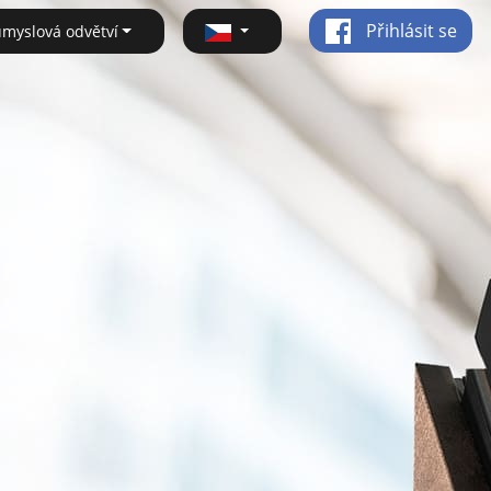
Přihlásit se
ůmyslová odvětví