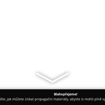
Blahopřejeme!
těte, jak můžete získat propagační materiály, abyste si mohli plně 