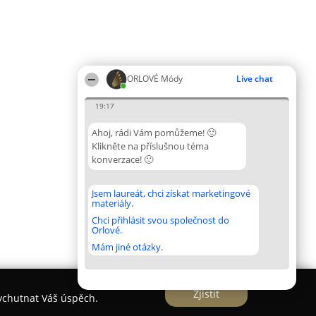
ORLOVÉ Módy
Live chat
19:17
Ahoj, rádi Vám pomůžeme! 🙂
Klikněte na příslušnou téma
konverzace! 🙂
Jsem laureát, chci získat marketingové
materiály.
Chci přihlásit svou společnost do
Orlové.
Mám jiné otázky.
Zjistit
vychutnat Váš úspěch.